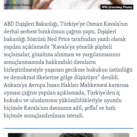
BIZI TAKIP EDIN
HAYATTAN
SANAT
ABD Dışişleri Bakanlığı, Türkiye’ye Osman Kavala’nın
derhal serbest bırakılması çağrısı yaptı. Dışişleri
Diller
bakanlığı Sözcüsü Ned Price tarafından yazılı olarak
yapılan açıklamada “Kavala’ya yönelik şüpheli
suçlamalar, gözaltına alınması ve yargılanmasının
sonuçlanmasında hakkındaki davaların
birleştirilmesiyle yaşanan gecikme hukukun üstünlüğü
ve demokrasi ilkelerine gölge düşürüyor” denildi.
Ankara’ya Avrupa İnsan Hakları Mahkemesi kararına
uyması çağrısı yapılan açıklamada, Türkiye’den iç
hukuku ve uluslararası yükümlülükleriyle uyumlu
biçimde Kavala’nın davasının adil, şeffaf ve hızlı
biçimde sonuçlandırılması istendi.