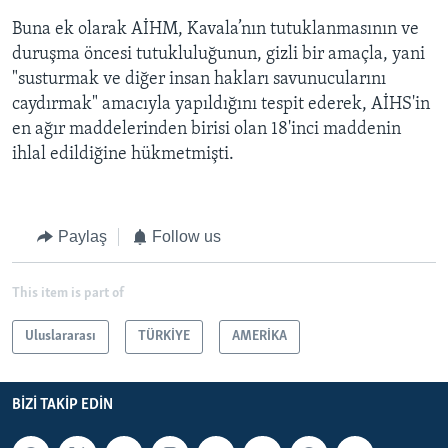
Buna ek olarak AİHM, Kavala’nın tutuklanmasının ve
duruşma öncesi tutukluluğunun, gizli bir amaçla, yani
"susturmak ve diğer insan hakları savunucularını
caydırmak" amacıyla yapıldığını tespit ederek, AİHS'in
en ağır maddelerinden birisi olan 18'inci maddenin
ihlal edildiğine hükmetmişti.
Paylaş
Follow us
This item is part of
Uluslararası
TÜRKİYE
AMERİKA
BIZI TAKIP EDIN