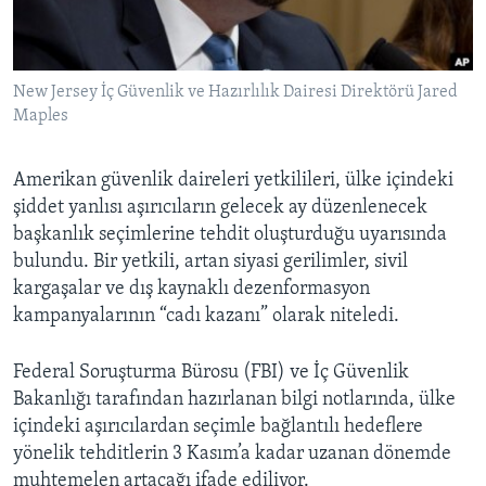
BIZI TAKIP EDIN
HAYATTAN
SANAT
New Jersey İç Güvenlik ve Hazırlılık Dairesi Direktörü Jared
Maples
Diller
Amerikan güvenlik daireleri yetkilileri, ülke içindeki
şiddet yanlısı aşırıcıların gelecek ay düzenlenecek
başkanlık seçimlerine tehdit oluşturduğu uyarısında
bulundu. Bir yetkili, artan siyasi gerilimler, sivil
kargaşalar ve dış kaynaklı dezenformasyon
kampanyalarının “cadı kazanı” olarak niteledi.
Federal Soruşturma Bürosu (FBI) ve İç Güvenlik
Bakanlığı tarafından hazırlanan bilgi notlarında, ülke
içindeki aşırıcılardan seçimle bağlantılı hedeflere
yönelik tehditlerin 3 Kasım’a kadar uzanan dönemde
muhtemelen artacağı ifade ediliyor.