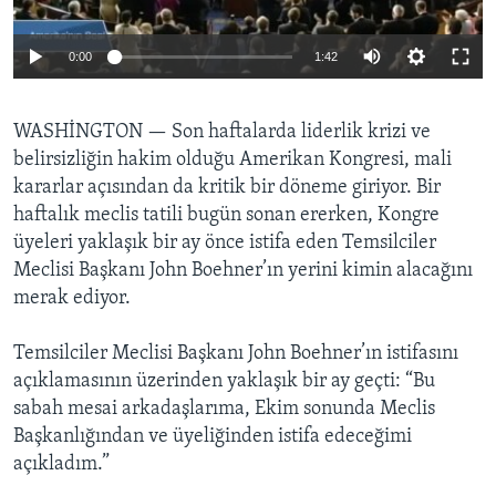
BIZI TAKIP EDIN
HAYATTAN
0:00
1:42
SANAT
Diller
WASHİNGTON —
Son haftalarda liderlik krizi ve
belirsizliğin hakim olduğu Amerikan Kongresi, mali
kararlar açısından da kritik bir döneme giriyor. Bir
haftalık meclis tatili bugün sonan ererken, Kongre
üyeleri yaklaşık bir ay önce istifa eden Temsilciler
Meclisi Başkanı John Boehner’ın yerini kimin alacağını
merak ediyor.
Temsilciler Meclisi Başkanı John Boehner’ın istifasını
açıklamasının üzerinden yaklaşık bir ay geçti: “Bu
sabah mesai arkadaşlarıma, Ekim sonunda Meclis
Başkanlığından ve üyeliğinden istifa edeceğimi
açıkladım.”