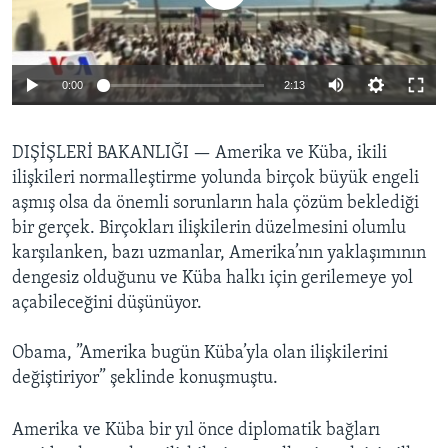
BIZI TAKIP EDIN
HAYATTAN
SANAT
0:00
2:13
Diller
DIŞİŞLERİ BAKANLIĞI —
Amerika ve Küba, ikili
ilişkileri normalleştirme yolunda birçok büyük engeli
aşmış olsa da önemli sorunların hala çözüm beklediği
bir gerçek. Birçokları ilişkilerin düzelmesini olumlu
karşılanken, bazı uzmanlar, Amerika’nın yaklaşımının
dengesiz olduğunu ve Küba halkı için gerilemeye yol
açabileceğini düşünüyor.
Obama, ”Amerika bugün Küba’yla olan ilişkilerini
değiştiriyor” şeklinde konuşmuştu.
Amerika ve Küba bir yıl önce diplomatik bağları