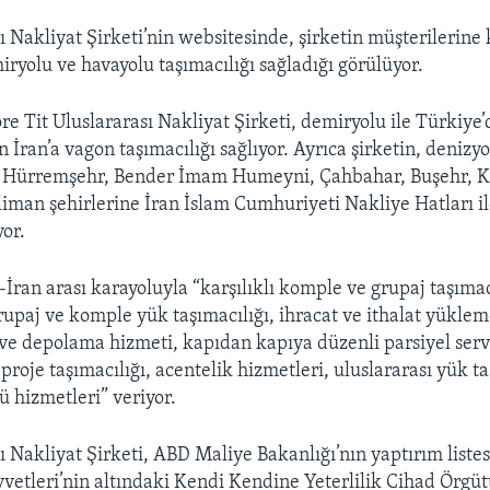
ı Nakliyat Şirketi’nin websitesinde, şirketin müşterilerine 
iryolu ve havayolu taşımacılığı sağladığı görülüyor.
re Tit Uluslararası Nakliyat Şirketi, demiryolu ile Türkiye
n İran’a vagon taşımacılığı sağlıyor. Ayrıca şirketin, denizyo
 Hürremşehr, Bender İmam Humeyni, Çahbahar, Buşehr, Ki
liman şehirlerine İran İslam Cumhuriyeti Nakliye Hatları i
yor.
İran arası karayoluyla “karşılıklı komple ve grupaj taşımacı
grupaj ve komple yük taşımacılığı, ihracat ve ithalat yükle
k ve depolama hizmeti, kapıdan kapıya düzenli parsiyel servi
 proje taşımacılığı, acentelik hizmetleri, uluslararası yük t
ü hizmetleri” veriyor.
sı Nakliyat Şirketi, ABD Maliye Bakanlığı’nın yaptırım liste
etleri’nin altındaki Kendi Kendine Yeterlilik Cihad Örgüt