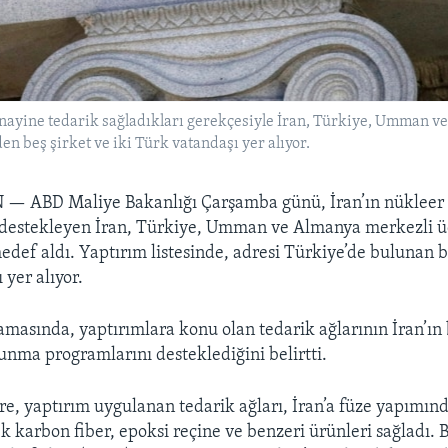
nayine tedarik sağladıkları gerekçesiyle İran, Türkiye, Umman ve
en beş şirket ve iki Türk vatandaşı yer alıyor.
N —
ABD Maliye Bakanlığı Çarşamba günü, İran’ın nükleer 
 destekleyen İran, Türkiye, Umman ve Almanya merkezli üç
edef aldı. Yaptırım listesinde, adresi Türkiye’de bulunan be
 yer alıyor.
amasında, yaptırımlara konu olan tedarik ağlarının İran’ın b
unma programlarını desteklediğini belirtti.
e, yaptırım uygulanan tedarik ağları, İran’a füze yapımın
k karbon fiber, epoksi reçine ve benzeri ürünleri sağladı. 