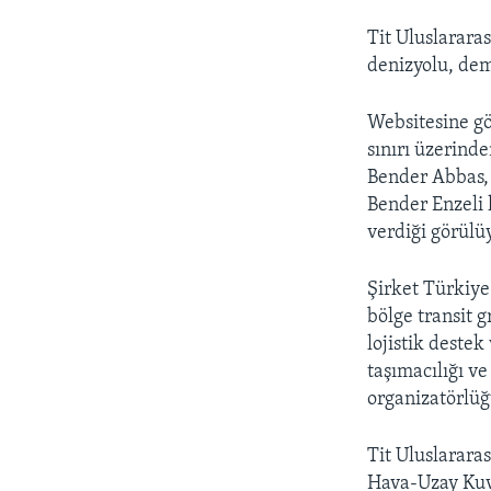
Tit Uluslararas
denizyolu, dem
Websitesine gö
sınırı üzerinde
Bender Abbas,
Bender Enzeli 
verdiği görülü
Şirket Türkiye-
bölge transit 
lojistik deste
taşımacılığı ve
organizatörlüğ
Tit Uluslarara
Hava-Uzay Kuvv