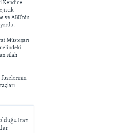
di Kendine
ojistik
’ne ve ABD’nin
iyordu.
rat Müsteşarı
enelindeki
an silah
 füzelerinin
raçları
 olduğu İran
mlar