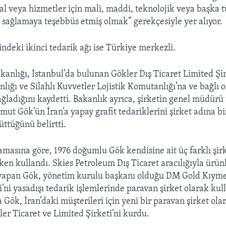
l veya hizmetler için mali, maddi, teknolojik veya başka t
sağlamaya teşebbüs etmiş olmak” gerekçesiyle yer alıyor.
indeki ikinci tedarik ağı ise Türkiye merkezli.
anlığı, İstanbul’da bulunan Gökler Dış Ticaret Limited Şir
ığı ve Silahlı Kuvvetler Lojistik Komutanlığı’na ve bağlı o
ağladığını kaydetti. Bakanlık ayrıca, şirketin genel müdürü
ut Gök’ün İran’a yapay grafit tedariklerini şirket adına bi
üttüğünü belirtti.
amasına göre, 1976 doğumlu Gök kendisine ait üç farklı şirk
ken kullandı. Skies Petroleum Dış Ticaret aracılığıyla ürün
ı yapan Gök, yönetim kurulu başkanı olduğu DM Gold Kıym
’ni yasadışı tedarik işlemlerinde paravan şirket olarak kul
Gök, İran’daki müşterileri için yeni bir paravan şirket ola
er Ticaret ve Limited Şirketi’ni kurdu.