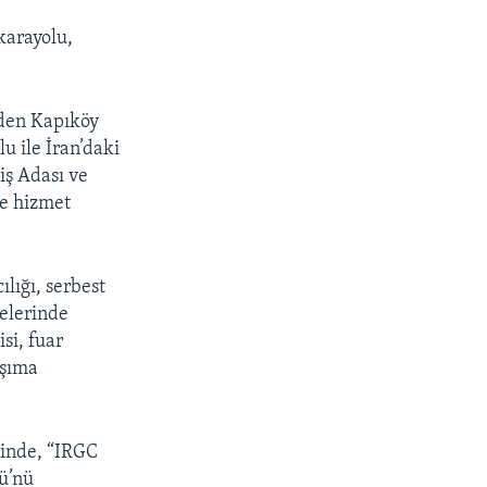
karayolu,
’den Kapıköy
lu ile İran’daki
ş Adası ve
le hizmet
lığı, serbest
melerinde
si, fuar
aşıma
sinde, “IRGC
ü’nü