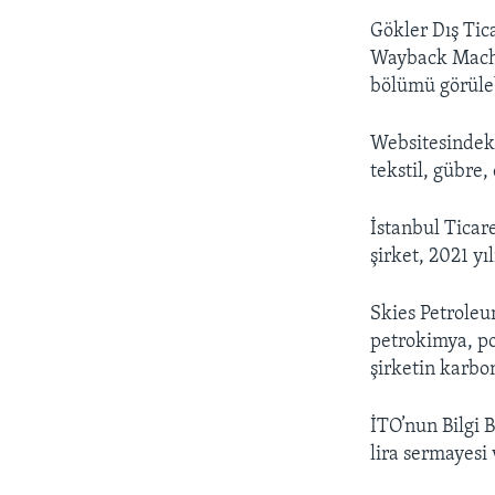
Gökler Dış Tica
Wayback Machin
bölümü görüleb
Websitesindeki 
tekstil, gübre,
İstanbul Ticare
şirket, 2021 y
Skies Petroleu
petrokimya, po
şirketin karbo
İTO’nun Bilgi B
lira sermayesi 