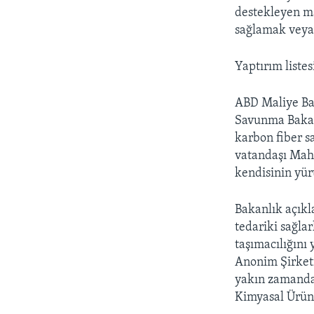
destekleyen ma
sağlamak veya 
Yaptırım listes
ABD Maliye Bak
Savunma Bakanl
karbon fiber s
vatandaşı Mahm
kendisinin yür
Bakanlık açıkl
tedariki sağlar
taşımacılığın
Anonim Şirketi
yakın zamanda 
Kimyasal Ürünl