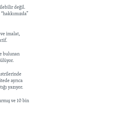
lebilir değil.
i “hakkımızda”
 ve imalat,
tif.
’te bulunan
ülüyor.
strilerinde
itede ayrıca
ığı yazıyor.
ırmış ve 10 bin