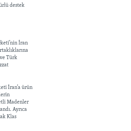
ürlü destek
keti’nin İran
rtaklıklarına
 ve Türk
zzat
eti İran’a ürün
lerin
etli Madenler
landı. Ayrıca
rak Klas