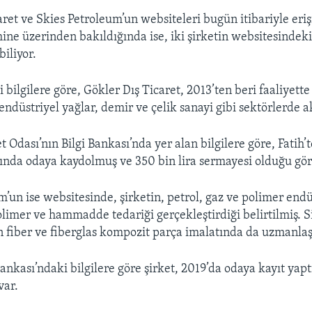
ret ve Skies Petroleum’un websiteleri bugün itibariyle erişi
e üzerinden bakıldığında ise, iki şirketin websitesindek
iliyor.
bilgilere göre, Gökler Dış Ticaret, 2013’ten beri faaliyette
 endüstriyel yağlar, demir ve çelik sanayi gibi sektörlerde ak
t Odası’nın Bilgi Bankası’nda yer alan bilgilere göre, Fatih
ılında odaya kaydolmuş ve 350 bin lira sermayesi olduğu gör
m’un ise websitesinde, şirketin, petrol, gaz ve polimer endü
limer ve hammadde tedariği gerçekleştirdiği belirtilmiş. S
n fiber ve fiberglas kompozit parça imalatında da uzmanlaşt
ankası’ndaki bilgilere göre şirket, 2019’da odaya kayıt yapt
var.