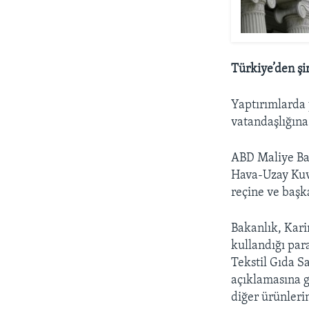
Türkiye’den şir
Yaptırımlarda 
vatandaşlığına
ABD Maliye Bak
Hava-Uzay Kuvv
reçine ve başka
Bakanlık, Kari
kullandığı par
Tekstil Gıda S
açıklamasına g
diğer ürünlerin