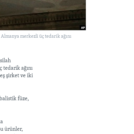
 Almanya merkezli üç tedarik ağını
silah
 tedarik ağını
ş şirket ve iki
alistik füze,
da
Bu ürünler,