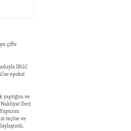
ya çifte
 yoluyla IRGC
ü’ne epoksi
k yaptığını ve
 Nakliyat Deri
 Yaptırım
si reçine ve
aylaştırdı.