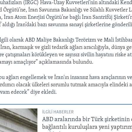
hafızları (IRGC) Hava-Uzay Kuvvetleri’nin altındaki Ken
ad Örgütü’ne, İran Savunma Bakanlığı ve Silahlı Kuvvetler L
, İran Atom Enerjisi Örgütü’ne bağlı İran Santrifüj Şirketi
 aldığı İran’daki bazı savunma sanayi şirketlerine gönderil
ilgili olarak ABD Maliye Bakanlığı Terörizm ve Mali İstihba
İran, karmaşık ve gizli tedarik ağları aracılığıyla, dünya g
e çatışmaları körükleyen ve sayısız sivilin hayatını riske at
lamayı amaçlıyor” açıklamasında bulundu.
bu ağları engellemek ve İran'ın insansız hava araçlarının ve
rdımcı olacak ülkeleri sorumlu tutmak amacıyla elindeki a
vam edecek” diye ekledi.
İLGILI HABERLER
ABD aralarında bir Türk şirketinin
bağlantılı kuruluşlara yeni yaptırı