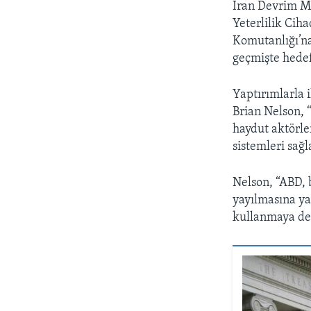
İran Devrim Mu
Yeterlilik Cih
Komutanlığı’na
geçmişte hedef
Yaptırımlarla 
Brian Nelson, “
haydut aktörler
sistemleri sağ
Nelson, “ABD, 
yayılmasına ya
kullanmaya de