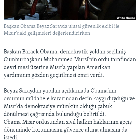
BIZI TAKIP EDIN
HAYATTAN
SANAT
Başkan Obama Beyaz Sarayda ulusal güvenlik ekibi ile
Mısır'daki gelişmeleri değerlendirirken
Diller
Başkan Barack Obama, demokratik yoldan seçilmiş
Cumhurbaşkanı Muhammed Mursi’nin ordu tarafından
devrilmesi üzerine Mısır’a yapılan Amerikan
yardımının gözden geçirilmesi emri verdi.
Beyaz Saraydan yapılan açıklamada Obama’nın
ordunun müdahele kararından derin kaygı duyduğu ve
Mısır’da demokrasiye mümkün olduğu çabuk
dönülmesi çağrısında bulunduğu belirtildi.
Obama Mısır ordusundan sivil halkın haklarının geçiş
döneminde korunmasını güvence altına almasını da
istedi.