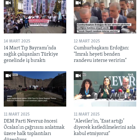
14 MART 2025
12 MART 2025
14 Mart Tıp Bayramı’nda
Cumhurbaşkanı Erdoğan:
sağlık çalışanları Türkiye
"İmralı heyeti benden
genelinde iş bıraktı
randevu isterse veririm"
11 MART 2025
11 MART 2025
DEM Parti Nevruz öncesi
"Aleviler'in, ‘Esat artığı’
Öcalan’ın çağrısını anlatmak
diyerek katledilmelerini asla
üzere halk toplantıları
kabul etmiyoruz"
düzenliyor