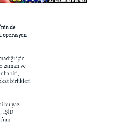
’nin de
ri operasyon
madığı için
ne zaman ve
uhabiri,
at birlikleri
ni bu yaz
, IŞİD
ı’nın