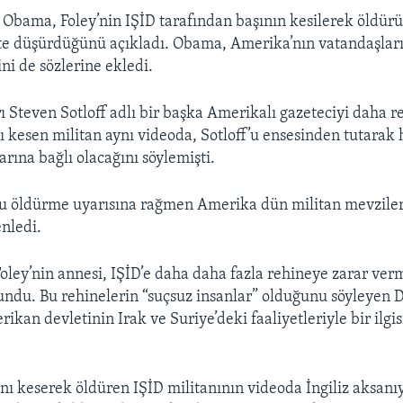
Obama, Foley’nin IŞİD tarafından başının kesilerek öldür
te düşürdüğünü açıkladı. Obama, Amerika’nın vatandaşlar
i de sözlerine ekledi.
ı Steven Sotloff adlı bir başka Amerikalı gazeteciyi daha r
nı kesen militan aynı videoda, Sotloff’u ensesinden tutarak 
rına bağlı olacağını söylemişti.
f’u öldürme uyarısına rağmen Amerika dün ­militan mevzile
enledi.
ley’nin annesi, IŞİD’e daha daha fazla rehineye zarar ve
undu. Bu rehinelerin “suçsuz insanlar” olduğunu söyleyen D
ikan devletinin Irak ve Suriye’deki faaliyetleriyle bir ilgi
şını keserek öldüren IŞİD militanının videoda İngiliz aksan