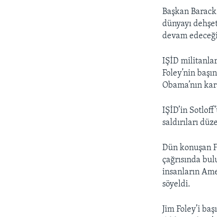
Başkan Barack 
dünyayı dehşe
devam edeceğin
IŞİD militanlar
Foley’nin başı
Obama’nın kara
IŞİD’in Sotlof
saldırıları düz
Dün konuşan Fo
çağrısında bul
insanların Amer
söyeldi.
Jim Foley’i ba