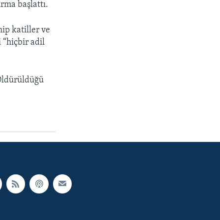
urma başlattı.
ip katiller ve
 “hiçbir adil
 Öldürüldüğü