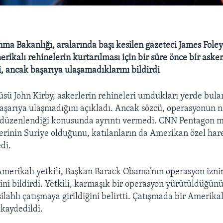
a Bakanlığı, aralarında başı kesilen gazeteci James Foley
ikalı rehinelerin kurtarılması için bir süre önce bir aske
, ancak başarıya ulaşamadıklarını bildirdi
sü John Kirby, askerlerin rehineleri umdukları yerde bula
aşarıya ulaşmadığını açıkladı. Ancak sözcü, operasyonun 
 düzenlendiği konusunda ayrıntı vermedi. CNN Pentagon m
rinin Suriye olduğunu, katılanların da Amerikan özel harek
di.
Amerikalı yetkili, Başkan Barack Obama’nın operasyon izni
ini bildirdi. Yetkili, karmaşık bir operasyon yürütüldüğünü
silahlı çatışmaya girildiğini belirtti. Çatışmada bir Amerikal
 kaydedildi.