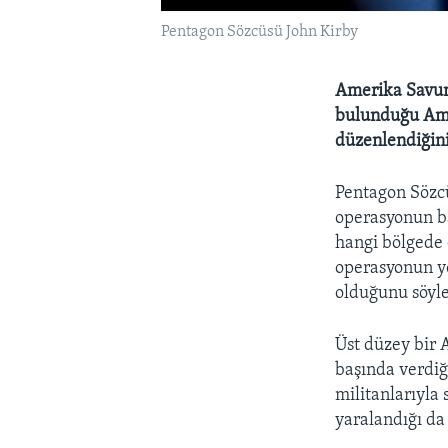
Pentagon Sözcüsü John Kirby
Amerika Savunm
bulunduğu Amer
düzenlendiğini
Pentagon Sözcü
operasyonun b
hangi bölgede
operasyonun ye
olduğunu söyle
Üst düzey bir 
başında verdiğ
militanlarıyla 
yaralandığı da