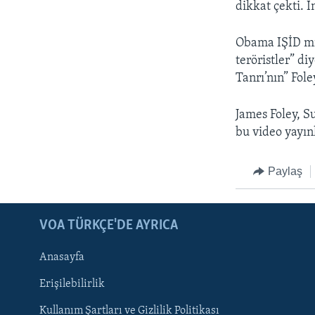
dikkat çekti. İ
Obama IŞİD mil
teröristler” di
Tanrı’nın” Fol
James Foley, Su
bu video yayın
Paylaş
LEARNING ENGLISH
BIZI TAKIP EDIN
VOA TÜRKÇE'DE AYRICA
Anasayfa
Erişilebilirlik
Kullanım Şartları ve Gizlilik Politikası