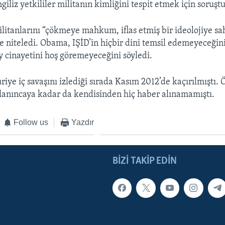
ngiliz yetkililer militanın kimliğini tespit etmek için soruşt
itanlarını “çökmeye mahkum, iflas etmiş bir ideolojiye sah
ye niteledi. Obama, IŞİD’in hiçbir dini temsil edemeyeceğini
ey cinayetini hoş göremeyeceğini söyledi.
riye iç savaşını izlediği sırada Kasım 2012’de kaçırılmıştı.
lanıncaya kadar da kendisinden hiç haber alınamamıştı.
Follow us
Yazdır
BIZI TAKIP EDIN