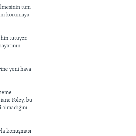
ülmesinin tüm
ını korumaya
ehin tutuyor.
hayatının
rine yeni hava
rmeme
iane Foley, bu
si olmadığını
ıyla konuşması