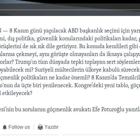
N —
8 Kasım günü yapılacak ABD başkanlık seçimi için yarı
mi, dış politika, güvenlik konularındaki politikaları kadar
görüşlerini de sık sık dile getiriyor. Bu konuda kendileri gib
larına çekmeyi, aynı görüşte olmayanları da iknaya çalışıyo
yorlar? Trump'ın tüm dünyada tepki toplayan sert söylemleri
abilecek mi? Suriyeli mültecilerin ülkeye kabulü sürecek
çmenlik politikaları ne kadar önemli? 8 Kasım’da Temsilcil
'nun da üçte biri yenilenecek. Kongre’deki yeni tablo, gö
 etkileyecek?
si’nin bu sorularını göçmenlik avukatı Efe Poturoğlu yanıtl
Follow us
Yazdır