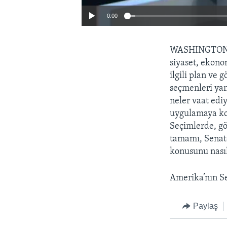
0:00
WASHINGTO
siyaset, ekono
ilgili plan ve 
seçmenleri yan
neler vaat edi
uygulamaya koy
Seçimlerde, gö
tamamı, Senato
konusunu nasıl
Amerika’nın Se
Paylaş