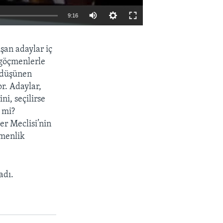
9:16
EMBED
PAYLAŞ
şan adaylar iç
, göçmenlerle
i düşünen
r. Adaylar,
ni, seçilirse
 mi?
er Meclisi’nin
çmenlik
adı.