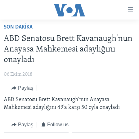
Erişilebilirlik
Ana
içeriğe
SON DAKIKA
geç
HABERLER
Ana
ABD Senatosu Brett Kavanaugh'nun
PROGRAMLAR
TÜRKİYE
navigasyona
Anayasa Mahkemesi adaylığını
geç
UKRAYNA KRİZİ
AMERİKA
AMERİKA'DA YAŞAM
onayladı
Aramaya
YAPAY ZEKA
ORTADOĞU
geç
06 Ekim 2018
YORUMLAR
AVRUPA
Paylaş
AMERIKA'YA ÖZEL
ULUSLARARASI
ABD Senatosu Brett Kavanaugh'nun Anayasa
İNGİLİZCE DERSLERİ
SAĞLIK
Mahkemesi adaylığını 49'a karşı 50 oyla onayladı
MULTİMEDYA
BİLİM VE TEKNOLOJİ
EKONOMİ
VİDEO GALERİ
Paylaş
Follow us
LEARNING ENGLISH
ÇEVRE
FOTO GALERİ