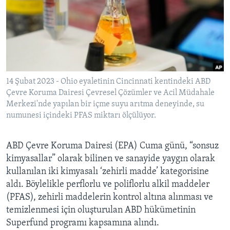
BIZI TAKIP EDIN
HAYATTAN
SANAT
Diller
14 Şubat 2023 - Ohio eyaletinin Cincinnati kentindeki ABD
Çevre Koruma Dairesi Çevresel Çözümler ve Acil Müdahale
Merkezi'nde yapılan bir içme suyu arıtma deneyinde, su
numunesi içindeki PFAS miktarı ölçülüyor.
ABD Çevre Koruma Dairesi (EPA) Cuma günü, “sonsuz
kimyasallar” olarak bilinen ve sanayide yaygın olarak
kullanılan iki kimyasalı ‘zehirli madde’ kategorisine
aldı. Böylelikle perflorlu ve poliflorlu alkil maddeler
(PFAS), zehirli maddelerin kontrol altına alınması ve
temizlenmesi için oluşturulan ABD hükümetinin
Superfund programı kapsamına alındı.