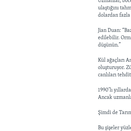
Uzmanlar, böc
ulaştığını tahm
dolardan fazla
Jian Duan: “Ba
edilebilir. Or
düşünün.”
Kül ağaçları A
oluşturuyor. Z
canlıları tehdit
1990’lı yıllar
Ancak uzmanla
Şimdi de Tarım
Bu şişeler yüz