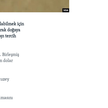
labilmek için
narak doğaya
yı tercih
. Birleşmiş
on dolar
kuzey
lmasını