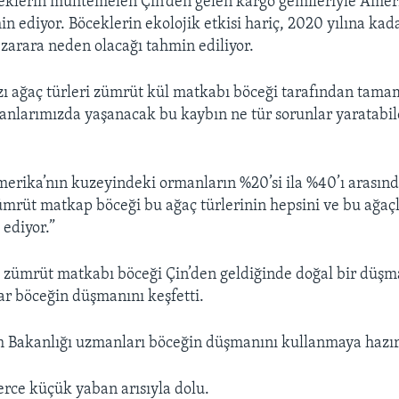
eklerin muhtemelen Çin’den gelen kargo gemileriyle Amer
in ediyor. Böceklerin ekolojik etkisi hariç, 2020 yılına kad
 zarara neden olacağı tahmin ediliyor.
zı ağaç türleri zümrüt kül matkabı böceği tarafından tam
manlarımızda yaşanacak bu kaybın ne tür sorunlar yaratabil
merika’nın kuzeyindeki ormanların %20’si ila %40’ı arasınd
ümrüt matkap böceği bu ağaç türlerinin hepsini ve bu ağaçl
 ediyor.”
da zümrüt matkabı böceği Çin’den geldiğinde doğal bir düşm
r böceğin düşmanını keşfetti.
 Bakanlığı uzmanları böceğin düşmanını kullanmaya hazır
lerce küçük yaban arısıyla dolu.