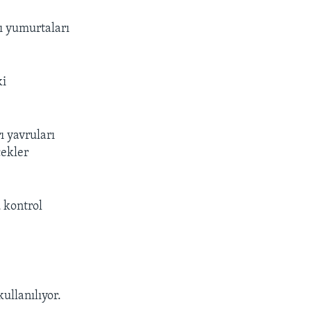
ı yumurtaları
ki
ı yavruları
cekler
 kontrol
ullanılıyor.