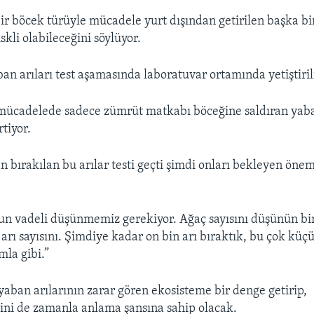
bir böcek türüyle mücadele yurt dışından getirilen başka b
kli olabileceğini söylüyor.
an arıları test aşamasında laboratuvar ortamında yetiştiril
mücadelede sadece zümrüt matkabı böceğine saldıran yaba
rtiyor.
 bırakılan bu arılar testi geçti şimdi onları bekleyen öneml
un vadeli düşünmemiz gerekiyor. Ağaç sayısını düşünün bi
 arı sayısını. Şimdiye kadar on bin arı bıraktık, bu çok küçü
mla gibi.”
yaban arılarının zarar gören ekosisteme bir denge getirip,
ni de zamanla anlama şansına sahip olacak.