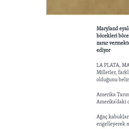
Maryland eyale
böcekleri böcek
zarar vermekte
ediyor
LA PLATA, 
Milletler, fark
olduğunu belir
Amerika Tarım
Amerika’daki o
Ağaç kabukları
engelleyerek 