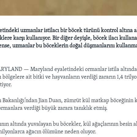
tindeki uzmanlar istilacı bir böcek türünü kontrol altına a
lere karşı kullanıyor. Bir diğer deyişle, böcek ilacı kulla
nse, uzmanlar bu böceklerin doğal düşmanlarını kullanma
MARYLAND —
Maryland eyaletindeki ormanlar istila altında
lı bölgelere ait bitki ve hayvanların verdiği zararın 1,4 trily
tiyor.
 Bakanlığı’ndan Jian Duan, zümrüt kül matkap böceğinin 
rmanlara verdiği büyük zarara tanıklık etmiş.
nın altında yuvalayan bu böcekler, kül ağaçlarının besin a
milyonlarca ağacın ölümüne neden oluyor.