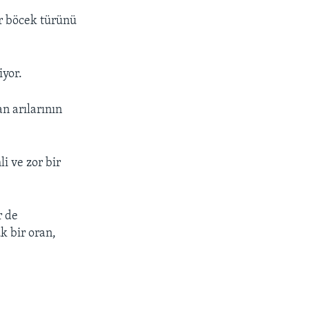
ir böcek türünü
iyor.
n arılarının
i ve zor bir
r de
k bir oran,