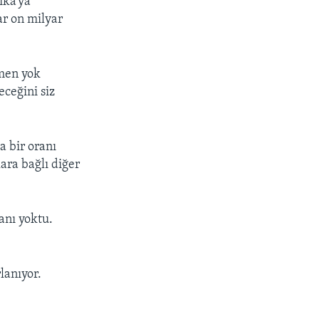
ika’ya
ar on milyar
amen yok
eceğini siz
a bir oranı
ara bağlı diğer
anı yoktu.
lanıyor.