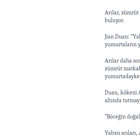
Arılar, zümrüt
buluyor.
Jian Duan: “Ya
yumurtaların ye
Arılar daha so
zümrüt matkabı
yumurtadayken
Duan, kökeni 
altında tutmay
“Böceğin doğal
Yaban arıları,