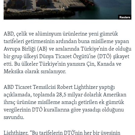
BIZI TAKIP EDIN
HAYATTAN
SANAT
Diller
ABD, çelik ve alüminyum ürünlerine yeni gümrük
tarifeleri getirmesinin ardından buna misilleme yapan
Avrupa Birliği (AB) ve aralarında Türkiye’nin de olduğu
bir grup ülkeyi Dünya Ticaret Örgütü’ne (DTÖ) şikayet
etti. Bu ülkeler Türkiye’nin yanısıra Çin, Kanada ve
Meksika olarak sıralanıyor.
ABD Ticaret Temsilcisi Robert Lighthizer yaptığı
açıklamada, toplamda 28,5 milyar dolarlık Amerikan
ihraç ürününe misilleme amaçlı getirilen ek gümrük
vergilerinin DTÖ kurallarına göre yasadışı olduğunu
savundu.
Lighthizer, “Bu tarifelerin DTÖ’nin her bir üyesinin