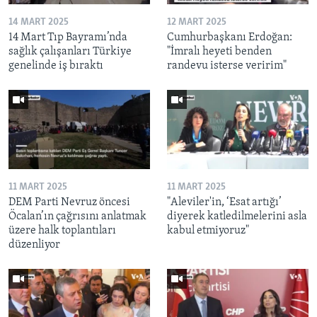
14 MART 2025
12 MART 2025
14 Mart Tıp Bayramı’nda
Cumhurbaşkanı Erdoğan:
sağlık çalışanları Türkiye
"İmralı heyeti benden
genelinde iş bıraktı
randevu isterse veririm"
11 MART 2025
11 MART 2025
DEM Parti Nevruz öncesi
"Aleviler'in, ‘Esat artığı’
Öcalan’ın çağrısını anlatmak
diyerek katledilmelerini asla
üzere halk toplantıları
kabul etmiyoruz"
düzenliyor