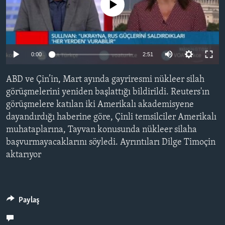
No media source currently available
BIZI TAKIP EDIN
HAYATTAN
SANAT
Diller
0:00
2:51
ABD ve Çin’in, Mart ayında gayriresmi nükleer silah
görüşmelerini yeniden başlattığı bildirildi. Reuters'ın
görüşmelere katılan iki Amerikalı akademisyene
dayandırdığı haberine göre, Çinli temsilciler Amerikalı
muhataplarına, Tayvan konusunda nükleer silaha
başvurmayacaklarını söyledi. Ayrıntıları Dilge Timoçin
aktarıyor
Paylaş