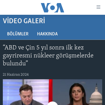
Erişilebilirlik
Ana
içeriğe
VIDEO GALERI
geç
HABERLER
Ana
PROGRAMLAR
TÜRKİYE
navigasyona
BÖLÜMLER
HAKKINDA
geç
UKRAYNA KRİZİ
AMERİKA
AMERİKA'DA YAŞAM
Aramaya
“ABD ve Çin 5 yıl sonra ilk kez
YAPAY ZEKA
ORTADOĞU
geç
gayriresmi nükleer görüşmelerde
YORUMLAR
AVRUPA
bulundu”
AMERIKA'YA ÖZEL
ULUSLARARASI
21 Haziran 2024
İNGİLİZCE DERSLERİ
SAĞLIK
MULTİMEDYA
BİLİM VE TEKNOLOJİ
EKONOMİ
VİDEO GALERİ
LEARNING ENGLISH
ÇEVRE
FOTO GALERİ