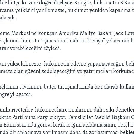
bir bütçe krizine doğru ilerliyor. Kongre, hükümetin 3 Kas
arcama yetkisini yenilemezse, hükümet yeniden kapanma t
kalacak.
leme Merkezi’ne konuşan Amerika Maliye Bakanı Jack Lew
çlanma limiti tartışmasının “mali bir kazaya” yol açarak 
rar verebileceğini söyledi.
anı yükseltilmezse, hükümetin ödeme yapamayacağını beli
te olan güveni zedeleyeceğini ve yatırımcıları korkutaca
çlanma tavanının, bütçe tartışmalarında koz olarak kulla
gre’yi uyardı.
umhuriyetçiler, hükümet harcamalarının daha sıkı denetl
krat Parti buna karşı çıkıyor. Temsilciler Meclisi Başkanı
n Ekim sonunda görevi bırakacağını açıklamasının, borçlan
nda bir anlaşmaya varılmasını daha da zorlaştırması bekle