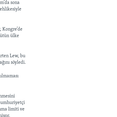
ım’da sona
ehlikesiyle
, Kongre’de
bütün ülke
rten Lew, bu
ğını söyledi.
nılmaması
enmesini
 Cumhuriyetçi
ma limiti ve
niyor.