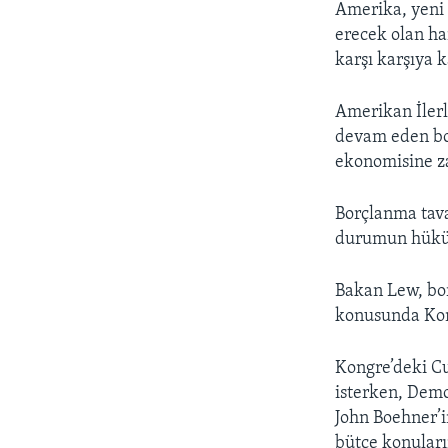
Amerika, yeni 
erecek olan h
karşı karşıya 
Amerikan İler
devam eden bor
ekonomisine za
Borçlanma tav
durumun hüküme
Bakan Lew, bor
konusunda Kon
Kongre’deki C
isterken, Demo
John Boehner’i
bütçe konuları