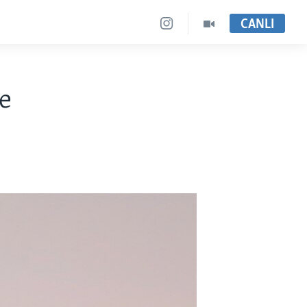
CANLI
e