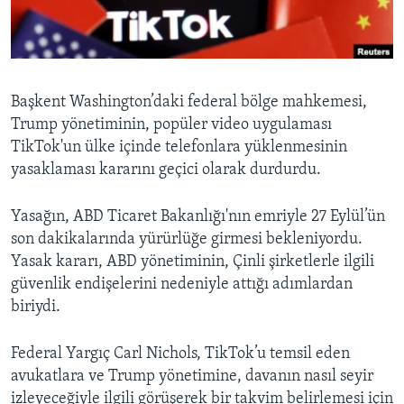
BIZI TAKIP EDIN
HAYATTAN
SANAT
Diller
Başkent Washington’daki federal bölge mahkemesi,
Trump yönetiminin, popüler video uygulaması
TikTok'un ülke içinde telefonlara yüklenmesinin
yasaklaması kararını geçici olarak durdurdu.
Yasağın, ABD Ticaret Bakanlığı'nın emriyle 27 Eylül’ün
son dakikalarında yürürlüğe girmesi bekleniyordu.
Yasak kararı, ABD yönetiminin, Çinli şirketlerle ilgili
güvenlik endişelerini nedeniyle attığı adımlardan
biriydi.
Federal Yargıç Carl Nichols, TikTok’u temsil eden
avukatlara ve Trump yönetimine, davanın nasıl seyir
izleyeceğiyle ilgili görüşerek bir takvim belirlemesi için