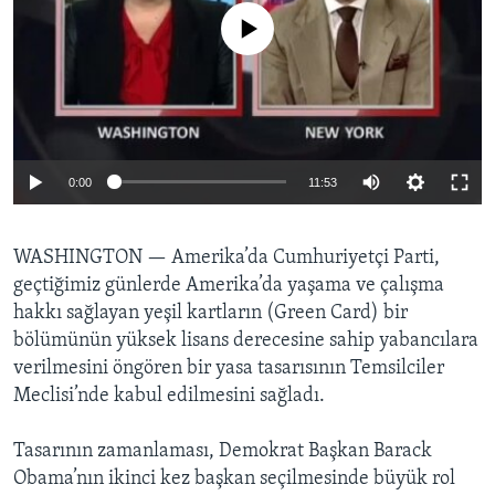
BIZI TAKIP EDIN
HAYATTAN
No media source currently available
SANAT
Diller
0:00
11:53
WASHINGTON —
Amerika’da Cumhuriyetçi Parti,
geçtiğimiz günlerde Amerika’da yaşama ve çalışma
hakkı sağlayan yeşil kartların (Green Card) bir
bölümünün yüksek lisans derecesine sahip yabancılara
verilmesini öngören bir yasa tasarısının Temsilciler
Meclisi’nde kabul edilmesini sağladı.
Tasarının zamanlaması, Demokrat Başkan Barack
Obama’nın ikinci kez başkan seçilmesinde büyük rol