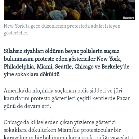
BIZI TAKIP EDIN
HAYATTAN
SANAT
New York'ta gece düzenlenen protestoda adalet isteyen
göstericiler
Diller
Silahsız siyahları öldüren beyaz polislerin suçsuz
bulunmasını protesto eden göstericiler New York,
Philadelphia, Miami, Seattle, Chicago ve Berkeley'de
yine sokaklara döküldü
Amerika’da ırkçılıkla suçlanan polis şiddeti ve jüri
kararlarını protesto gösterileri çeşitli kentlerde Pazar
günü de devam etti.
Chicago’da kiliselerden çıkan yüzlerce gösterici
sokaklara dökülürken Miami’de protestocular bir
karayolunun bir bölümünü kapatarak trafiği yavaşlattı.