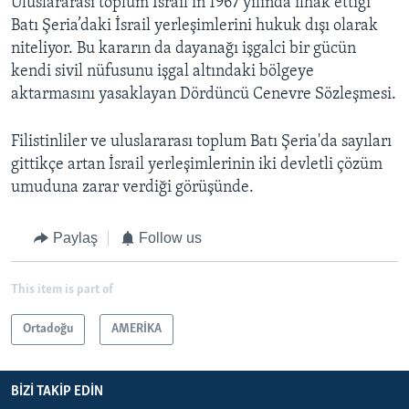
Uluslararası toplum İsrail’in 1967 yılında ilhak ettiği
Batı Şeria’daki İsrail yerleşimlerini hukuk dışı olarak
niteliyor. Bu kararın da dayanağı işgalci bir gücün
kendi sivil nüfusunu işgal altındaki bölgeye
aktarmasını yasaklayan Dördüncü Cenevre Sözleşmesi.
Filistinliler ve uluslararası toplum Batı Şeria'da sayıları
gittikçe artan İsrail yerleşimlerinin iki devletli çözüm
umuduna zarar verdiği görüşünde.
Paylaş
Follow us
This item is part of
Ortadoğu
AMERİKA
BIZI TAKIP EDIN