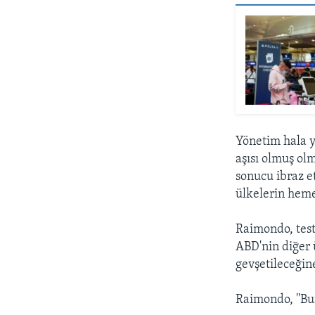
Yönetim hala 
aşısı olmuş ol
sonucu ibraz e
ülkelerin heme
Raimondo, test
ABD'nin diğer ü
gevşetileceğin
Raimondo, ''Bu