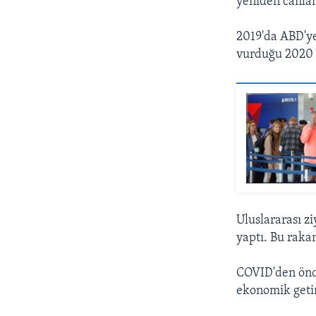
yeniden canlan
2019'da ABD'ye
vurduğu 2020 y
Uluslararası z
yaptı. Bu raka
COVID'den önce
ekonomik getir