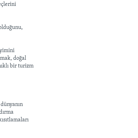
eçlerini
 olduğunu,
eyimini
ltmak, doğal
ıklı bir turizm
n dünyanın
ldırma
ısıtlamaları