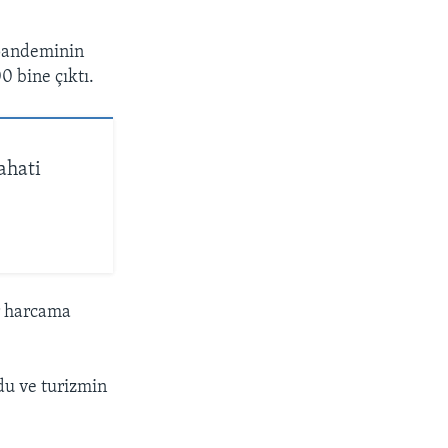
 pandeminin
0 bine çıktı.
ahati
ar harcama
du ve turizmin