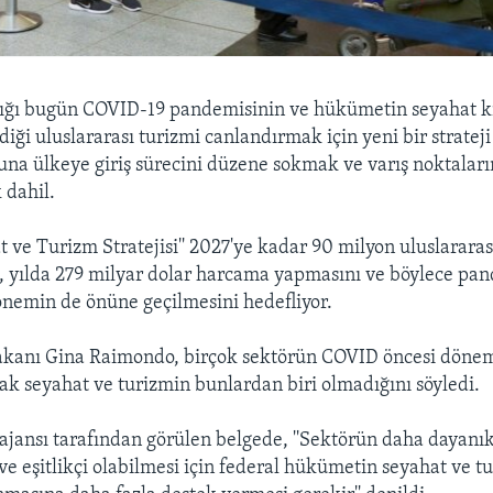
lığı bugün COVID-19 pandemisinin ve hükümetin seyahat kı
diği uluslararası turizmi canlandırmak için yeni bir stratej
Buna ülkeye giriş sürecini düzene sokmak ve varış noktaları
 dahil.
t ve Turizm Stratejisi'' 2027'ye kadar 90 milyon uluslararas
, yılda 279 milyar dolar harcama yapmasını ve böylece pa
nemin de önüne geçilmesini hedefliyor.
akanı Gina Raimondo, birçok sektörün COVID öncesi dönem
cak seyahat ve turizmin bunlardan biri olmadığını söyledi.
ajansı tarafından görülen belgede, ''Sektörün daha dayanık
 ve eşitlikçi olabilmesi için federal hükümetin seyahat ve t