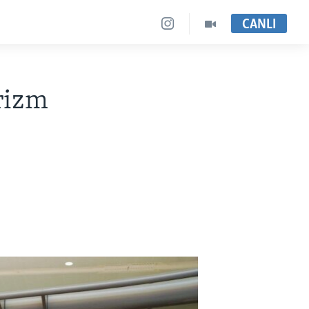
CANLI
rizm