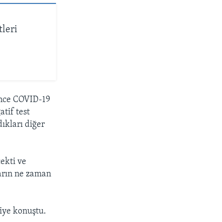
tleri
önce COVID-19
tif test
ıkları diğer
ekti ve
ların ne zaman
iye konuştu.