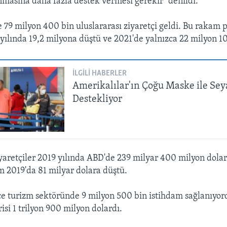
masına daha fazla destek vermesi gerekir'' denildi.
 79 milyon 400 bin uluslararası ziyaretçi geldi. Bu rakam
ılında 19,2 milyona düştü ve 2021'de yalnızca 22 milyon 10
İLGILI HABERLER
Amerikalılar'ın Çoğu Maske ile Sey
Destekliyor
iyaretçiler 2019 yılında ABD'de 239 milyar 400 milyon dol
m 2019'da 81 milyar dolara düştü.
 turizm sektöründe 9 milyon 500 bin istihdam sağlanıyor
isi 1 trilyon 900 milyon dolardı.