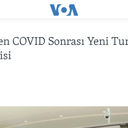
en COVID Sonrası Yeni Tu
isi
2