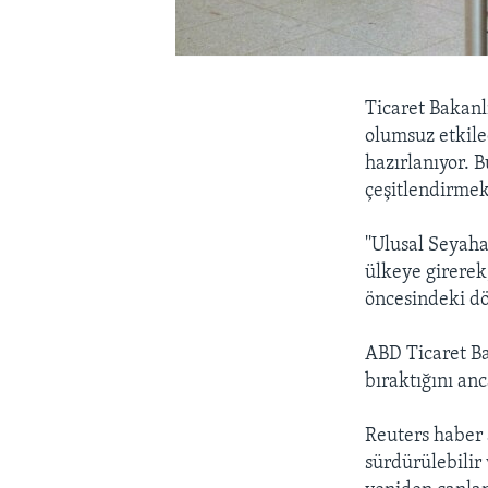
Ticaret Bakan
olumsuz etkile
hazırlanıyor. 
çeşitlendirmek
''Ulusal Seyaha
ülkeye girerek
öncesindeki dö
ABD Ticaret B
bıraktığını an
Reuters haber 
sürdürülebilir