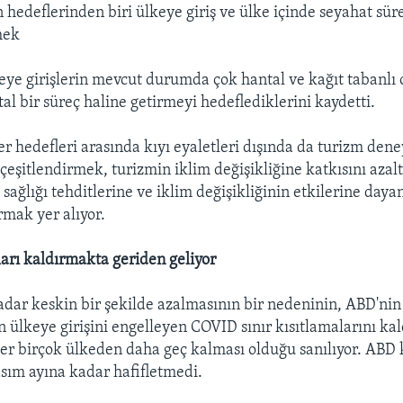
n hedeflerinden biri ülkeye giriş ve ülke içinde seyahat sür
mek
ye girişlerin mevcut durumda çok hantal ve kağıt tabanlı
al bir süreç haline getirmeyi hedeflediklerini kaydetti.
er hedefleri arasında kıyı eyaletleri dışında da turizm den
çeşitlendirmek, turizmin iklim değişikliğine katkısını aza
sağlığı tehditlerine ve iklim değişikliğinin etkilerine dayan
rmak yer alıyor.
arı kaldırmakta geriden geliyor
dar keskin bir şekilde azalmasının bir nedeninin, ABD'ni
 ülkeye girişini engelleyen COVID sınır kısıtlamalarını ka
r birçok ülkeden daha geç kalması olduğu sanılıyor. ABD k
asım ayına kadar hafifletmedi.