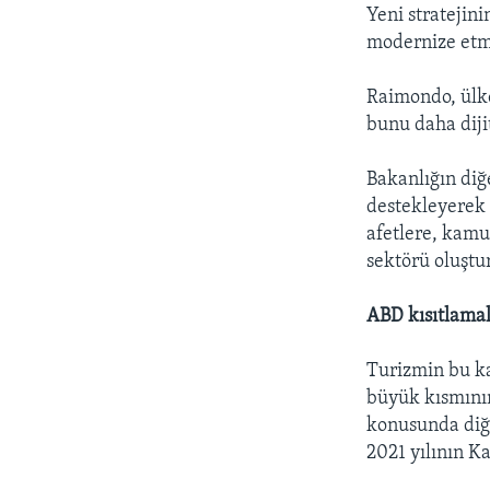
Yeni stratejini
modernize et
Raimondo, ülke
bunu daha dijit
Bakanlığın diğ
destekleyerek 
afetlere, kamu 
sektörü oluştu
ABD kısıtlamal
Turizmin bu ka
büyük kısmının
konusunda diğe
2021 yılının K