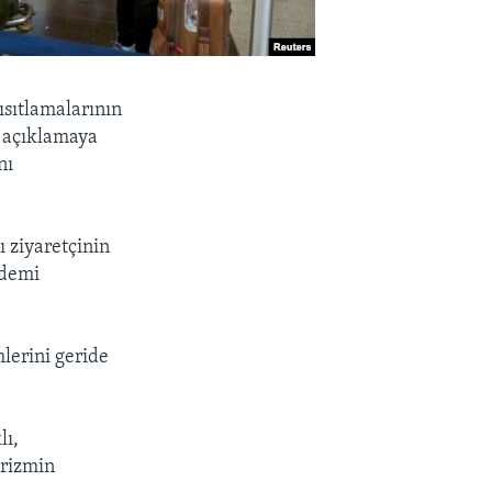
sıtlamalarının
i açıklamaya
nı
ı ziyaretçinin
ndemi
lerini geride
lı,
urizmin