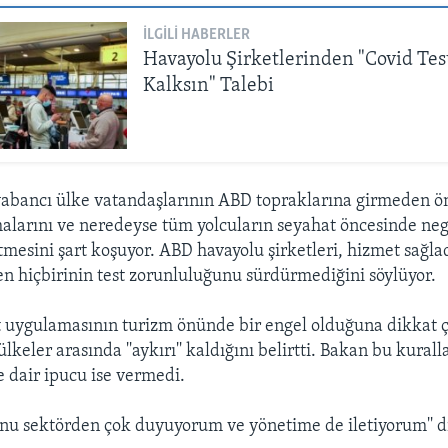
İLGILI HABERLER
Havayolu Şirketlerinden "Covid Tes
Kalksın" Talebi
yabancı ülke vatandaşlarının ABD topraklarına girmeden 
malarını ve neredeyse tüm yolcuların seyahat öncesinde nega
tmesini şart koşuyor. ABD havayolu şirketleri, hizmet sağlad
n hiçbirinin test zorunluluğunu sürdürmediğini söylüyor.
 uygulamasının turizm önünde bir engel olduğuna dikkat ç
lkeler arasında ''aykırı'' kaldığını belirtti. Bakan bu kural
e dair ipucu ise vermedi.
nu sektörden çok duyuyorum ve yönetime de iletiyorum'' d