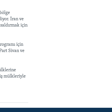
 bölge
diyor. İran ve
 saldırmak için
rogramı için
 Part Sivan ve
ülklerine
iş mülkleriyle