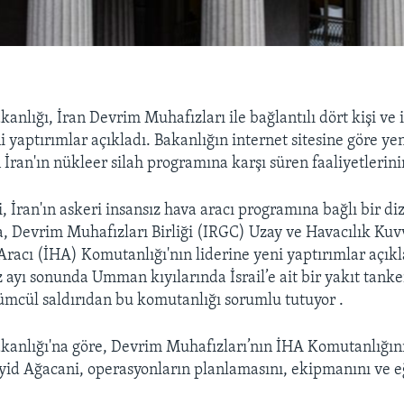
anlığı, İran Devrim Muhafızları ile bağlantılı dört kişi ve 
 yaptırımlar açıkladı. Bakanlığın internet sitesine göre ye
İran'ın nükleer silah programına karşı süren faaliyetlerinin
 İran'ın askeri insansız hava aracı programına bağlı bir diz
ra, Devrim Muhafızları Birliği (IRGC) Uzay ve Havacılık Kuvv
Aracı (İHA) Komutanlığı'nın liderine yeni yaptırımlar açık
yı sonunda Umman kıyılarında İsrail’e ait bir yakıt tanke
mcül saldırıdan bu komutanlığı sorumlu tutuyor .
kanlığı'na göre, Devrim Muhafızları’nın İHA Komutanlığın
id Ağacani, operasyonların planlamasını, ekipmanını ve e