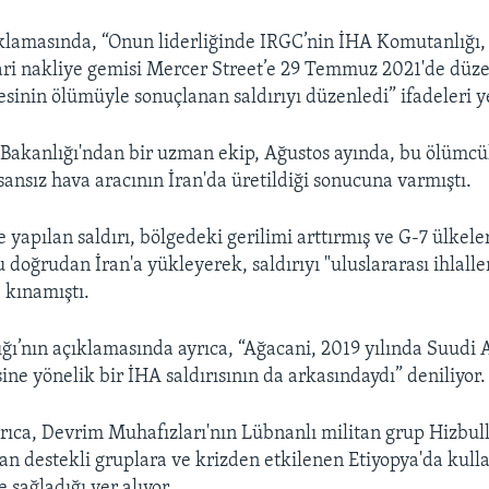
ıklamasında, “Onun liderliğinde IRGC’nin İHA Komutanlığ
cari nakliye gemisi Mercer Street’e 29 Temmuz 2021'de düze
sinin ölümüyle sonuçlanan saldırıyı düzenledi” ifadeleri ye
kanlığı'ndan bir uzman ekip, Ağustos ayında, bu ölümcül
sansız hava aracının İran'da üretildiği sonucuna varmıştı.
 yapılan saldırı, bölgedeki gerilimi arttırmış ve G-7 ülkeler
 doğrudan İran'a yükleyerek, saldırıyı "uluslararası ihlaller
e kınamıştı.
ğı’nın açıklamasında ayrıca, “Ağacani, 2019 yılında Suudi 
sine yönelik bir İHA saldırısının da arkasındaydı” deniliyor.
ıca, Devrim Muhafızları'nın Lübnanlı militan grup Hizbull
an destekli gruplara ve krizden etkilenen Etiyopya'da kul
 sağladığı yer alıyor.