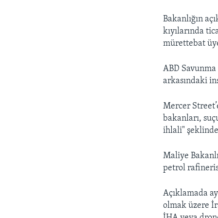
Bakanlığın aç
kıyılarında ti
mürettebat üye
ABD Savunma Ba
arkasındaki in
Mercer Street’e
bakanları, suçu
ihlali" şeklind
Maliye Bakanlı
petrol rafineri
Açıklamada ayr
olmak üzere İr
İHA veya drone