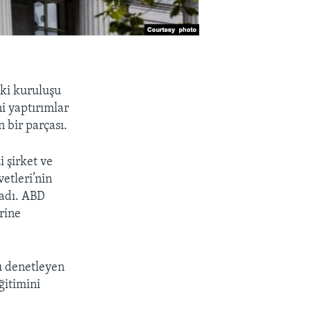
iki kuruluşu
ni yaptırımlar
 bir parçası.
i şirket ve
etleri’nin
ladı. ABD
rine
ı denetleyen
ğitimini