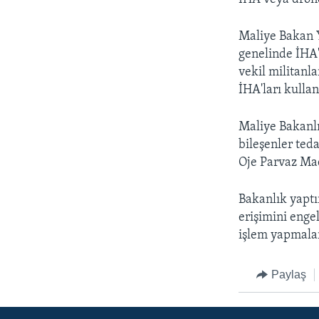
Maliye Bakan Y
genelinde İHA'l
vekil militanla
İHA'ları kullan
Maliye Bakanlı
bileşenler teda
Oje Parvaz Mado
Bakanlık yaptı
erişimini enge
işlem yapmalar
Paylaş
LEARNING ENGLISH