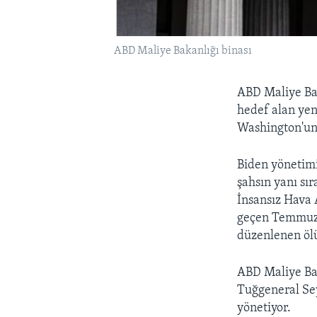
ABD Maliye Bakanlığı binası
ABD Maliye Bak
hedef alan yeni
Washington'un 
Biden yönetimi,
şahsın yanı sı
İnsansız Hava 
geçen Temmuz a
düzenlenen ölü
ABD Maliye Ba
Tuğgeneral Sey
yönetiyor.