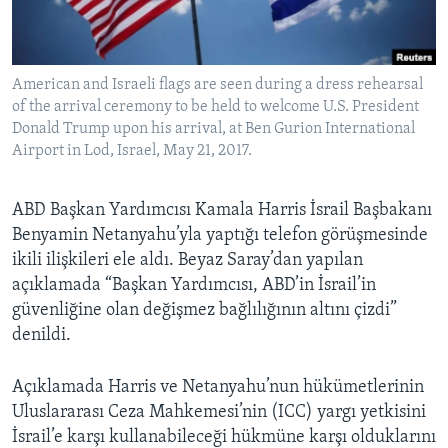
BIZI TAKIP EDIN
HAYATTAN
SANAT
American and Israeli flags are seen during a dress rehearsal
of the arrival ceremony to be held to welcome U.S. President
Diller
Donald Trump upon his arrival, at Ben Gurion International
Airport in Lod, Israel, May 21, 2017.
ABD Başkan Yardımcısı Kamala Harris İsrail Başbakanı
Benyamin Netanyahu’yla yaptığı telefon görüşmesinde
ikili ilişkileri ele aldı. Beyaz Saray’dan yapılan
açıklamada “Başkan Yardımcısı, ABD’in İsrail’in
güvenliğine olan değişmez bağlılığının altını çizdi”
denildi.
Açıklamada Harris ve Netanyahu’nun hükümetlerinin
Uluslararası Ceza Mahkemesi’nin (ICC) yargı yetkisini
İsrail’e karşı kullanabileceği hükmüne karşı olduklarını