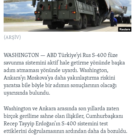
BIZI TAKIP EDIN
HAYATTAN
SANAT
Diller
(ARŞİV)
WASHINGTON —
ABD Türkiye’yi Rus S-400 füze
savunma sistemini aktif hale getirme yönünde başka
adım atmaması yönünde uyardı. Washington,
Ankara’yı Moskova’ya daha yakınlaştırma riskini
yaratsa bile böyle bir adımın sonuçlarının olacağı
uyarısında bulundu.
Washington ve Ankara arasında son yıllarda zaten
birçok gerilime sahne olan ilişkiler, Cumhurbaşkanı
Recep Tayyip Erdoğan’ın S-400 sistemini test
ettiklerini doğrulamasının ardından daha da bozuldu.