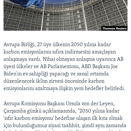
BIZI TAKIP EDIN
HAYATTAN
SANAT
Diller
Avrupa Birliği, 27 üye ülkenin 2050 yılına kadar
karbon emisyonlarını sıfıra indirmesini amaçlayan
anlaşmaya vardı. Nihai olmayan anlaşma uyarınca AB
üyesi ülkeler ve AB Parlamentosu, ABD Başkanı Joe
Biden'ın ev sahipliği yapacağı ve sanal ortamda
düzenlenecek iklim zirvesi öncesinde karbon
emisyonlarını azaltmaya ilişkin yeni hedefler belirledi.
Avrupa Komisyonu Başkanı Ursula von der Leyen,
Çarşamba günkü açıklamasında, "2050 yılına kadar
'sıfır karbon emisyonu' hedefine ulaşan ilk kıta olmak
için bulunduğumuz siyasi taahhüt, şimdi aynı zamanda