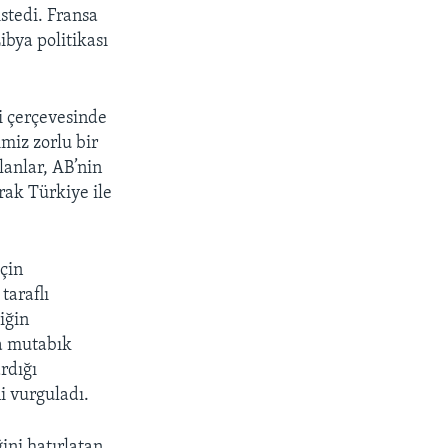
stedi. Fransa
ibya politikası
i çerçevesinde
imiz zorlu bir
lanlar, AB’nin
rak Türkiye ile
için
taraflı
iğin
da mutabık
ardığı
i vurguladı.
ini hatırlatan