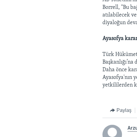
Borrell, "Bu b
atılabilecek v
diyaloğun dev
Ayasofya kara
Türk Hükümeti’
Başkanlığı’na d
Daha önce kara
Ayasofya'nın y
yetkililerden 
Paylaş
Arzu