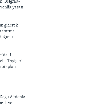
m, Belgrad-
venlik yasası
un giderek
kararına
olduğunu
ra’daki
l, "Dışişleri
n bir plan
i Doğu Akdeniz
prak ve