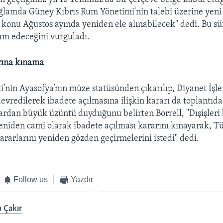
ağlamda Güney Kıbrıs Rum Yönetimi'nin talebi üzerine yeni
e konu Ağustos ayında yeniden ele alınabilecek" dedi. Bu sü
am edeceğini vurguladı.
rına kınama
nin Ayasofya’nın müze statüsünden çıkarılıp, Diyanet İşle
evredilerek ibadete açılmasına ilişkin kararı da toplantıda 
rdan büyük üzüntü duyduğunu belirten Borrell, "Dışişleri
eniden cami olarak ibadete açılması kararını kınayarak, T
kararlarını yeniden gözden geçirmelerini istedi" dedi.
Follow us
Yazdır
 Çakır