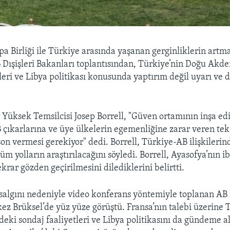
a Birliği ile Türkiye arasında yaşanan gerginliklerin artma
 Dışişleri Bakanları toplantısından, Türkiye’nin Doğu Akde
eri ve Libya politikası konusunda yaptırım değil uyarı ve d
r Yüksek Temsilcisi Josep Borrell, "Güven ortamının inşa edi
 çıkarlarına ve üye ülkelerin egemenliğine zarar veren tek 
son vermesi gerekiyor" dedi. Borrell, Türkiye-AB ilişkilerin
üm yolların araştırılacağını söyledi. Borrell, Ayasofya’nın i
ekrar gözden geçirilmesini dilediklerini belirtti.
salgını nedeniyle video konferans yöntemiyle toplanan AB D
 kez Brüksel’de yüz yüze görüştü. Fransa’nın talebi üzerine 
eki sondaj faaliyetleri ve Libya politikasını da gündeme al