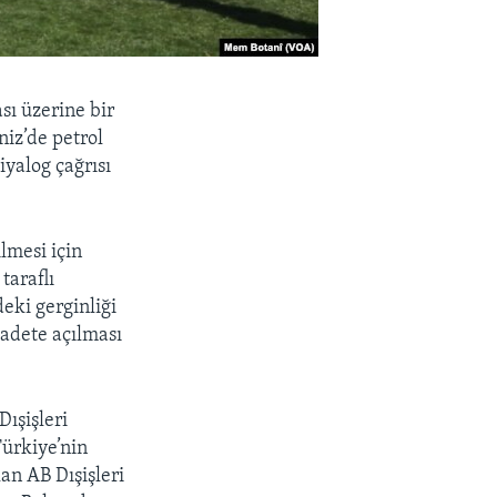
sı üzerine bir
niz’de petrol
iyalog çağrısı
lmesi için
taraflı
deki gerginliği
badete açılması
ışişleri
Türkiye’nin
an AB Dışişleri