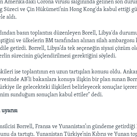
in Amerika’daki Corona virüsü salgınında gelinen son duru
og Süreci ve Çin Hükümeti’nin Hong Kong'da kabul ettiği gü
le aldı.
dından basın toplantısı düzenleyen Borell, Libya'da durum
ştiğini ve ülkelerin BM tarafından alınan silah ambargosu 
dile getirdi. Borrell, Libya’da tek seçeneğin siyasi çözüm 
rlin sürecinin güçlendirilmesi gerektiğini söyledi.
kileri ise toplantının en uzun tartışılan konusu oldu. Anka
vesinde AB’li bakanlara konuya ilişkin bir plan sunan Borrel
rkiye ile gelecekteki ilişkileri belirleyecek sonuçlar içere
im sunduğum sonuçları kabul ettiler" dedi.
 uyarısı
ilcisi Borrell, Fransa ve Yunanistan’ın gündeme getirdiğ
unu da tartıştı. Yunanistan Türkiye’nin Kıbrıs ve Yunan to