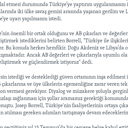
hlal etmesi durumunda Türkiye’ye yaptırım uygulanmasını i
larında iki ülke savaş gemisi arasında yaşanan gerilim ve L
ye’ye uyarı yapılmasını istedi.
e’nin önemli bir ortak olduğunu ve AB çıkarları ve değerler
liştirmek istediklerini belirten Borrell, "Türkiye ile ilişkiler
or. Bu konuda herkes hemfikir. Doğu Akdeniz ve Libya’da o
atışmaktadır. Ancak AB değerleri ve çıkarlarıyla uyumlu ola
geliştirmek ve güçlendirmek istiyoruz" dedi.
sin istediği ve desteklediği güven ortamının inşa edilmesi 
 çıkarlarına ve üye ülkelerin egemenliğine zarar veren tek 
 son vermesi gerekiyor. Diyalog ve müzakere yoluyla gerginl
 uzlaşı sağlanması için yollar aramamız gerektiği konusun
nuştu. Josep Borrell, Türkiye'nin faaliyetlerinin ortaya çık
kin atılması gereken adımları tartışmaya devam edeceklerin
n geçtiğimiz yıl 15 Temmuz’da bir çerçeve belge kabul ettiğ