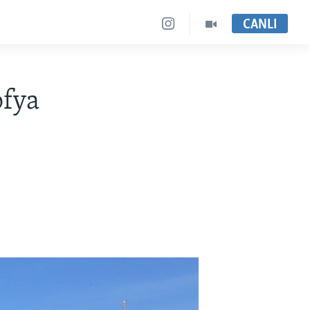
CANLI
ofya