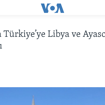
 Türkiye’ye Libya ve Ayas
ı
0