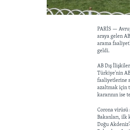
PARİS —
Avrup
araya gelen AB
arama faaliyetl
geldi.
AB Dış İlişkile
Türkiye'nin AB
faaliyetlerine 
azaltmak için t
kararının ise t
Corona virüsü 
Bakanları, ilk
Doğu Akdeniz’d