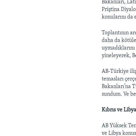
Bakanları, Lat
Priştina Diyal
konularını da e
Toplantının ar
daha da kötüle
uymadıklarını 
yineleyerek, Be
AB-Türkiye iliş
temasları çerçe
Bakanları’na Tü
sundum. Ve ben
Kıbrıs ve Libya
AB Yüksek Tems
ve Libya konus