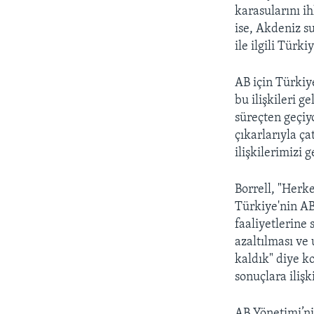
karasularını i
ise, Akdeniz su
ile ilgili Türki
AB için Türkiy
bu ilişkileri ge
süreçten geçiy
çıkarlarıyla ç
ilişkilerimizi 
Borrell, "Herke
Türkiye'nin AB
faaliyetlerine
azaltılması ve
kaldık" diye ko
sonuçlara iliş
AB Yönetimi’ni