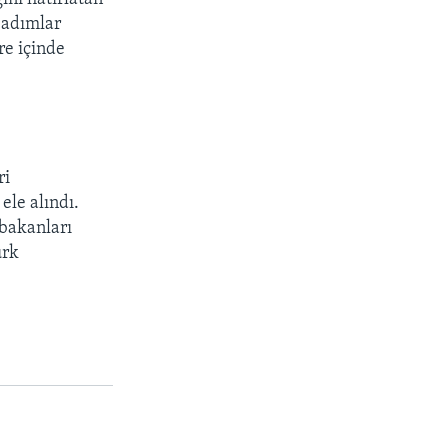
 adımlar
re içinde
ri
ele alındı.
 bakanları
ürk