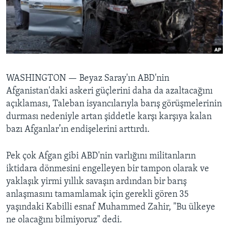
BIZI TAKIP EDIN
HAYATTAN
SANAT
Diller
WASHINGTON —
Beyaz Saray'ın ABD'nin
Afganistan'daki askeri güçlerini daha da azaltacağını
açıklaması, Taleban isyancılarıyla barış görüşmelerinin
durması nedeniyle artan şiddetle karşı karşıya kalan
bazı Afganlar’ın endişelerini arttırdı.
Pek çok Afgan gibi ABD'nin varlığını militanların
iktidara dönmesini engelleyen bir tampon olarak ve
yaklaşık yirmi yıllık savaşın ardından bir barış
anlaşmasını tamamlamak için gerekli gören 35
yaşındaki Kabilli esnaf Muhammed Zahir, "Bu ülkeye
ne olacağını bilmiyoruz" dedi.