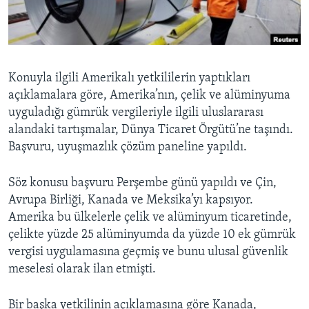
BIZI TAKIP EDIN
HAYATTAN
SANAT
Diller
Konuyla ilgili Amerikalı yetkililerin yaptıkları
açıklamalara göre, Amerika’nın, çelik ve alüminyuma
uyguladığı gümrük vergileriyle ilgili uluslararası
alandaki tartışmalar, Dünya Ticaret Örgütü’ne taşındı.
Başvuru, uyuşmazlık çözüm paneline yapıldı.
Söz konusu başvuru Perşembe günü yapıldı ve Çin,
Avrupa Birliği, Kanada ve Meksika’yı kapsıyor.
Amerika bu ülkelerle çelik ve alüminyum ticaretinde,
çelikte yüzde 25 alüminyumda da yüzde 10 ek gümrük
vergisi uygulamasına geçmiş ve bunu ulusal güvenlik
meselesi olarak ilan etmişti.
Bir başka yetkilinin açıklamasına göre Kanada,