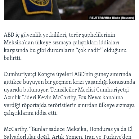
BIZI TAKIP EDIN
HAYATTAN
SANAT
Diller
ABD iç güvenlik yetkilileri, terör şüphelilerinin
Meksika’dan ülkeye sızmaya çalıştıkları iddiaları
karşısında bu gibi durumların ‘‘çok nadir’’ olduğunu
belirtti.
Cumhuriyetçi Kongre üyeleri ABD’nin güney sınırında
gittikçe büyüyen bir göçmen krizi yaşandığı konusunda
uyarıda bulunuyor. Temsilciler Meclisi Cumhuriyetçi
Azınlık Lideri Kevin McCarthy, Fox News kanalına
verdiği röportajda teröristlerin sınırdan ülkeye sızmaya
çalıştıklarını iddia etti.
McCarthy, ‘‘Bunlar sadece Meksika, Honduras ya da El
Salvadorlular değil. Artık Yemen, İran ve Türkiye’den