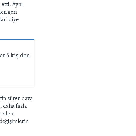
etti. Aynı
en geri
ar" diye
px
width
er 5 kişiden
afta süren dava
, daha fazla
 neden
 değişimlerin