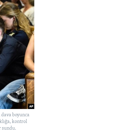
en dava boyunca
lığa, kontrol
r sundu.