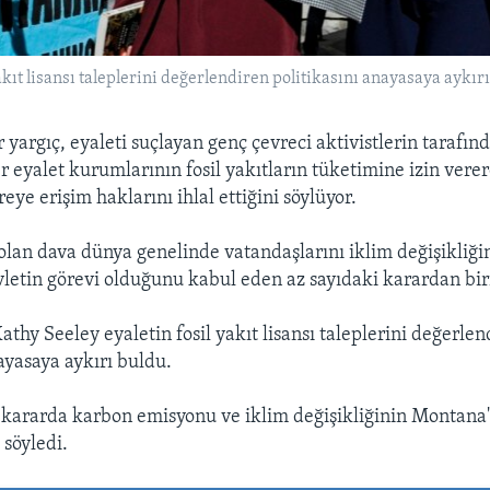
akıt lisansı taleplerini değerlendiren politikasını anayasaya aykırı
yargıç, eyaleti suçlayan genç çevreci aktivistlerin tarafınd
er eyalet kurumlarının fosil yakıtların tüketimine izin vere
vreye erişim haklarını ihlal ettiğini söylüyor.
 olan dava dünya genelinde vatandaşlarını iklim değişikliğ
etin görevi olduğunu kabul eden az sayıdaki karardan biri
thy Seeley eyaletin fosil yakıt lisansı taleplerini değerlen
ayasaya aykırı buldu.
kararda karbon emisyonu ve iklim değişikliğinin Montana
 söyledi.