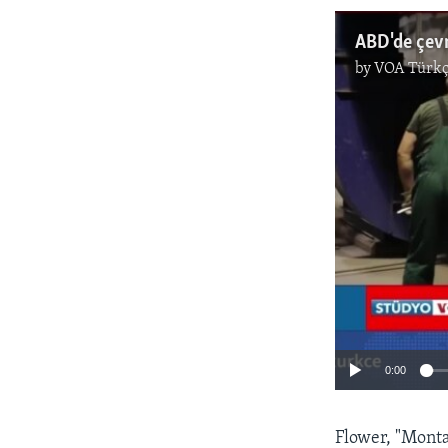
ABD'de çevre
by
VOA Türkç
0:00
Flower, "Monta