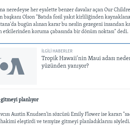
na neredeyse her eyalette benzer davalar açan Our Children
 başkanı Olson "Batıda fosil yakıt kirliliğinden kaynaklan
ana'da bugün alınan karar bu neslin gezegeni insandan 
 etkilerinden koruma çabasında bir dönüm noktası" dedi.
İLGILI HABERLER
Tropik Hawaii'nin Maui adası nede
yüzünden yanıyor?
 gitmeyi planlıyor
cısı Austin Knudsen'in sözcüsü Emily Flower ise kararı "s
hakimi eleştirdi ve temyize gitmeyi planladıklarını söyledi