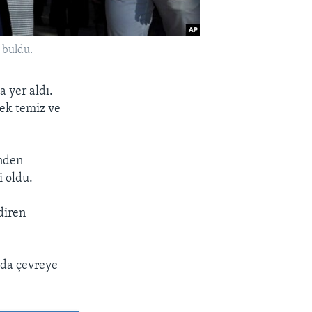
 buldu.
a yer aldı.
rek temiz ve
inden
 oldu.
diren
'da çevreye