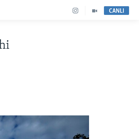
CANLI
hi