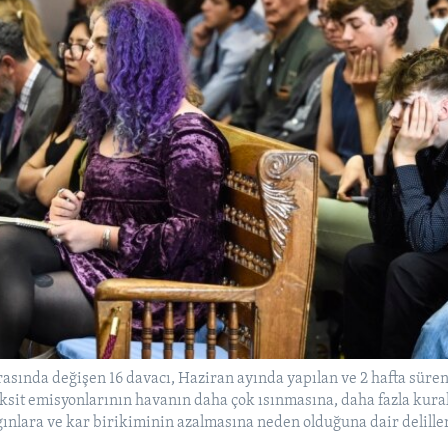
 arasında değişen 16 davacı, Haziran ayında yapılan ve 2 hafta sür
sit emisyonlarının havanın daha çok ısınmasına, daha fazla kurak
ınlara ve kar birikiminin azalmasına neden olduğuna dair delille