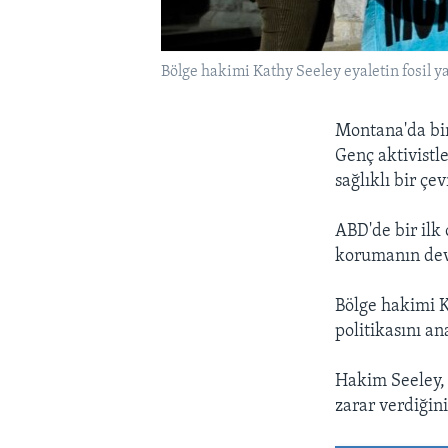
Bölge hakimi Kathy Seeley eyaletin fosil y
Montana'da bir 
Genç aktivistl
sağlıklı bir çe
ABD'de bir ilk
korumanın devl
Bölge hakimi Ka
politikasını an
Hakim Seeley, 
zarar verdiğini