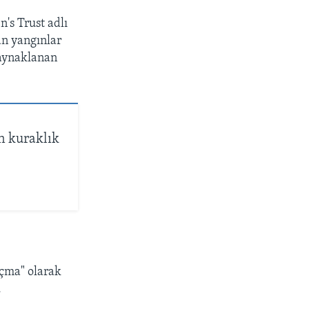
's Trust adlı
an yangınlar
kaynaklanan
n kuraklık
açma" olarak
.