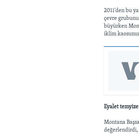
2011'den bu ya
çevre grubunun
büyürken Mont
iklim kaosunun
Eyalet temyize
Montana Başsav
değerlendirdi, 