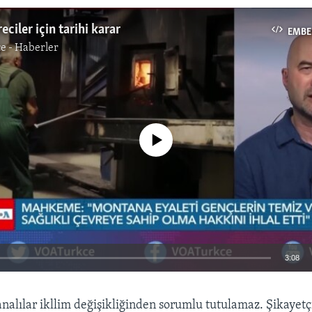
ciler için tarihi karar
EMBE
e - Haberler
No media source currently available
3:08
EMBED
nalılar ikllim değişikliğinden sorumlu tutulamaz. Şikayetçi