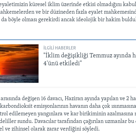
eyaletimizin küresel iklim üzerinde etkisi olmadığını kabul 
 mahkemelerden ve bir düzineden fazla eyalet mahkemesind
da böyle olması gerekirdi ancak ideolojik bir hakim buldul
İLGILI HABERLER
"İklim değişikliği Temmuz ayında h
4'ünü etkiledi"
2 arasında değişen 16 davacı, Haziran ayında yapılan ve 2 h
karbondioksit emisyonlarının havanın daha çok ısınmasına
trol edilemeyen yangınlara ve kar birikiminin azalmasına
deliller sundu. Davacılar tarafından çağırılan uzmanlar bu
el ve zihinsel olarak zarar verdiğini söyledi.