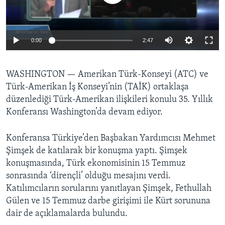
BIZI TAKIP EDIN
HAYATTAN
SANAT
0:00
2:47
Diller
WASHINGTON —
Amerikan Türk-Konseyi (ATC) ve
Türk-Amerikan İş Konseyi’nin (TAİK) ortaklaşa
düzenlediği Türk-Amerikan ilişkileri konulu 35. Yıllık
Konferansı Washington’da devam ediyor.
Konferansa Türkiye’den Başbakan Yardımcısı Mehmet
Şimşek de katılarak bir konuşma yaptı. Şimşek
konuşmasında, Türk ekonomisinin 15 Temmuz
sonrasında ‘dirençli’ olduğu mesajını verdi.
Katılımcıların sorularını yanıtlayan Şimşek, Fethullah
Gülen ve 15 Temmuz darbe girişimi ile Kürt sorununa
dair de açıklamalarda bulundu.