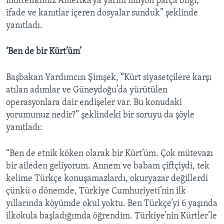
müttefikimiz Amerika’ya yarım milyon parça bilgi,
ifade ve kanıtlar içeren dosyalar sunduk” şeklinde
yanıtladı.
‘Ben de bir Kürt’üm’
Başbakan Yardımcısı Şimşek, “Kürt siyasetçilere karşı
atılan adımlar ve Güneydoğu’da yürütülen
operasyonlara dair endişeler var. Bu konudaki
yorumunuz nedir?” şeklindeki bir soruyu da şöyle
yanıtladı:
“Ben de etnik köken olarak bir Kürt’üm. Çok mütevazı
bir aileden geliyorum. Annem ve babam çiftçiydi, tek
kelime Türkçe konuşamazlardı, okuryazar değillerdi
çünkü o dönemde, Türkiye Cumhuriyeti’nin ilk
yıllarında köyümde okul yoktu. Ben Türkçe’yi 6 yaşında
ilkokula başladığımda öğrendim. Türkiye’nin Kürtler’le