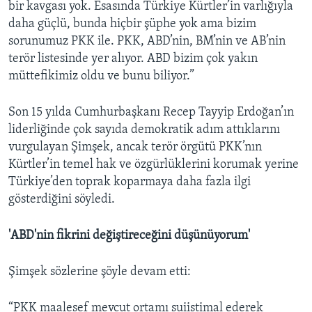
bir kavgası yok. Esasında Türkiye Kürtler’in varlığıyla
daha güçlü, bunda hiçbir şüphe yok ama bizim
sorunumuz PKK ile. PKK, ABD’nin, BM’nin ve AB’nin
terör listesinde yer alıyor. ABD bizim çok yakın
müttefikimiz oldu ve bunu biliyor.”
Son 15 yılda Cumhurbaşkanı Recep Tayyip Erdoğan’ın
liderliğinde çok sayıda demokratik adım attıklarını
vurgulayan Şimşek, ancak terör örgütü PKK’nın
Kürtler’in temel hak ve özgürlüklerini korumak yerine
Türkiye’den toprak koparmaya daha fazla ilgi
gösterdiğini söyledi.
'ABD'nin fikrini değiştireceğini düşünüyorum'
Şimşek sözlerine şöyle devam etti:
“PKK maalesef mevcut ortamı suiistimal ederek