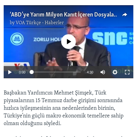
‘ABD’ye Yarım Milyon Kanıt İçeren Dosyalar Sunduk’
by
VOA Türkçe - Haberler
No media source currently available
0:00
4:30
Başbakan Yardımcısı Mehmet Şimşek, Türk
piyasalarının 15 Temmuz darbe girişimi sonrasında
hızlıca iyileşmesinin ana nedenlerinden birinin,
Türkiye’nin güçlü makro ekonomik temellere sahip
olması olduğunu söyledi.