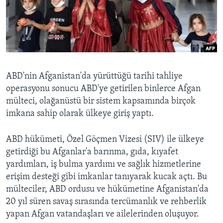
BIZI TAKIP EDIN
HAYATTAN
SANAT
Diller
ABD'nin Afganistan'da yürüttüğü tarihi tahliye
operasyonu sonucu ABD'ye getirilen binlerce Afgan
mülteci, olağanüstü bir sistem kapsamında birçok
imkana sahip olarak ülkeye giriş yaptı.
ABD hükümeti, Özel Göçmen Vizesi (SIV) ile ülkeye
getirdiği bu Afganlar'a barınma, gıda, kıyafet
yardımları, iş bulma yardımı ve sağlık hizmetlerine
erişim desteği gibi imkanlar tanıyarak kucak açtı. Bu
mülteciler, ABD ordusu ve hükümetine Afganistan'da
20 yıl süren savaş sırasında tercümanlık ve rehberlik
yapan Afgan vatandaşları ve ailelerinden oluşuyor.