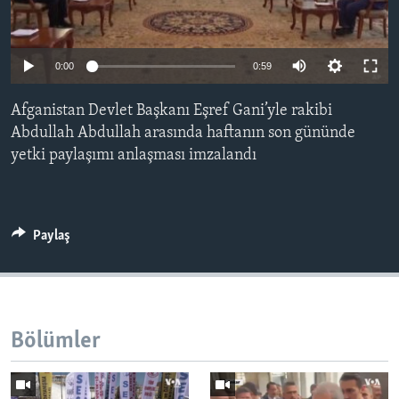
BIZI TAKIP EDIN
HAYATTAN
SANAT
0:00
0:59
Diller
Afganistan Devlet Başkanı Eşref Gani’yle rakibi
Abdullah Abdullah arasında haftanın son gününde
yetki paylaşımı anlaşması imzalandı
Paylaş
Bölümler