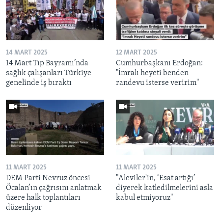
14 MART 2025
12 MART 2025
14 Mart Tıp Bayramı’nda
Cumhurbaşkanı Erdoğan:
sağlık çalışanları Türkiye
"İmralı heyeti benden
genelinde iş bıraktı
randevu isterse veririm"
11 MART 2025
11 MART 2025
DEM Parti Nevruz öncesi
"Aleviler'in, ‘Esat artığı’
Öcalan’ın çağrısını anlatmak
diyerek katledilmelerini asla
üzere halk toplantıları
kabul etmiyoruz"
düzenliyor