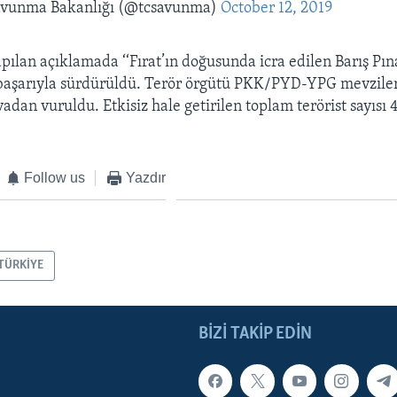
Savunma Bakanlığı (@tcsavunma)
October 12, 2019
pılan açıklamada ‘‘Fırat’ın doğusunda icra edilen Barış Pın
aşarıyla sürdürüldü. Terör örgütü PKK/PYD-YPG mevzileri 
dan vuruldu. Etkisiz hale getirilen toplam terörist sayısı 41
Follow us
Yazdır
TÜRKİYE
BIZI TAKIP EDIN