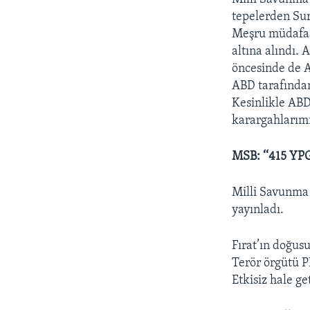
tepelerden Sur
Meşru müdafaa 
altına alındı. 
öncesinde de A
ABD tarafından
Kesinlikle ABD
karargahlarımı
MSB: ‘‘415 YPG’l
Milli Savunma B
yayınladı.
Fırat’ın doğus
Terör örgütü 
Etkisiz hale get