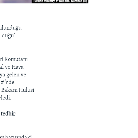
bulunduğu
olduğu’
ri Komutanı
al ve Hava
ya gelen ve
zi’nde
a Bakanı Hulusi
ledi.
 tedbir
y batısındaki