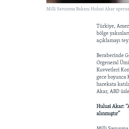
Milli Savunma Bakanı Hulusi Akar opera
Türkiye, Amer
bölge yakınlar
açıklamayı tey
Beraberinde G
Orgeneral Ümi
Kuvvetleri Ko
gece boyunca 
harekata katıl
Akar, ABD üsler
Hulusi Akar: ‘
alınmıştır’’
Milli Savunma 