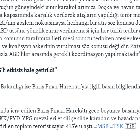
uç’un güneyindeki sınır karakollarımıza Doçka ve havan tac
kapsamında karşılık verilerek atışların yapıldığı terör me
ABD’nin gözlem noktasınaysa herhangi bir atış söz konusu değ
BD üssüne yönelik zarar verilmemesi için her türlü tedbir a
 konunun tarafımıza iletilmesi sonucu tedbiren ateşler kes
 ve koalisyon askerinin vurulması söz konusu değildir. Zat
zla ABD’liler arasında gerekli koordinasyon yapılmaktadır’
i etkisiz hale getirildi’’
akanlığı ise Barış Pınar Harekatı’yla ilgili basın bilgilend
unda icra edilen Barış Pınarı Harekâtı gece boyunca başarıy
PKK/PYD-YPG mevzileri etkili şekilde karadan ve havadan 
irilen toplam terörist sayısı 415’e ulaştı.
#MSB
#TSK
🇹🇷