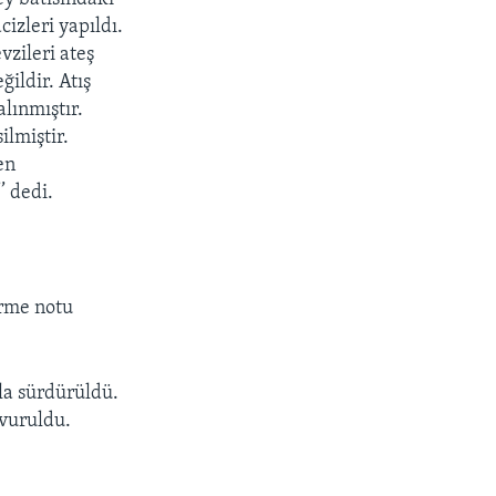
izleri yapıldı.
vzileri ateş
ildir. Atış
lınmıştır.
ilmiştir.
en
’ dedi.
irme notu
la sürdürüldü.
vuruldu.