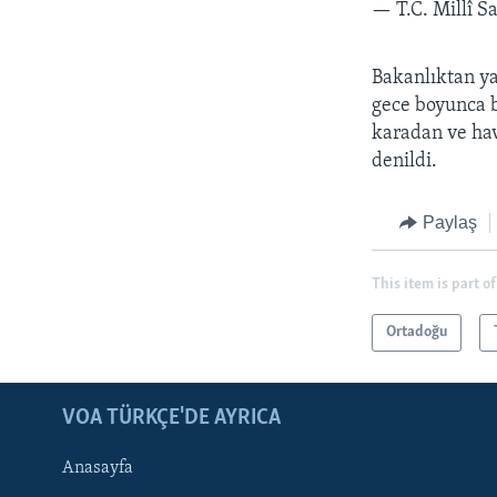
— T.C. Millî 
Bakanlıktan ya
gece boyunca b
karadan ve hava
denildi.
Paylaş
This item is part of
Ortadoğu
LEARNING ENGLISH
BIZI TAKIP EDIN
VOA TÜRKÇE'DE AYRICA
Anasayfa