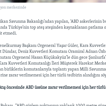
syon merkezinde
ikan Savunma Bakanlığı’ndan yapılan, ‘ABD askerlerinin 
ında Türkiye’nin top ateş ateşinden kaynaklanan patlama 
it etmedi.
enelkurmay Başkanı Orgeneral Yaşar Güler, Kara Kuvvetle
t Dündar, Deniz Kuvvetleri Komutanı Oramiral Adnan Özb
mutanı Orgeneral Hasan Küçükakyüz’le dün gece Şanlıurfa’
Kara Kuvvetleri Komutanlığı İleri Müşterek Harekat Merke
an birliklerin komutanlarıyla toplantı yapan Milli Savunm
ine zarar verilmemesi için her türlü tedbirin alındığını söy
‘Atış öncesinde ABD üssüne zarar verilmemesi için her türlü
Bakanı, ‘‘ABD gözlem noktasının yaklaşık 1000 metre güne