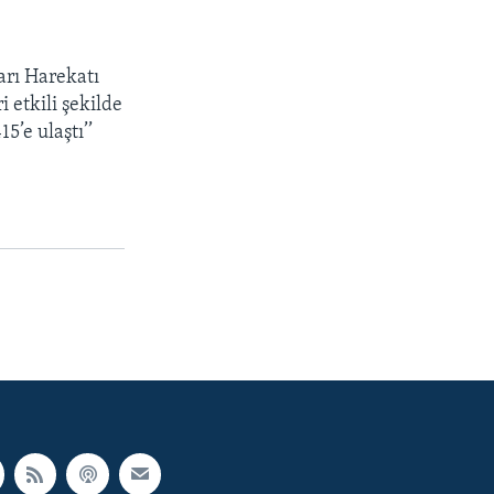
arı Harekatı
etkili şekilde
5’e ulaştı’’