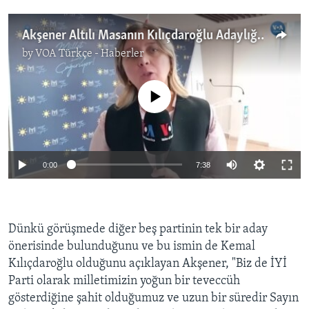
Akşener Altılı Masanın Kılıçdaroğlu Adaylığına Karşı Çıktı
by
VOA Türkçe - Haberler
No media source currently available
0:00
7:38
Dünkü görüşmede diğer beş partinin tek bir aday
önerisinde bulunduğunu ve bu ismin de Kemal
Kılıçdaroğlu olduğunu açıklayan Akşener, "Biz de İYİ
Parti olarak milletimizin yoğun bir teveccüh
gösterdiğine şahit olduğumuz ve uzun bir süredir Sayın