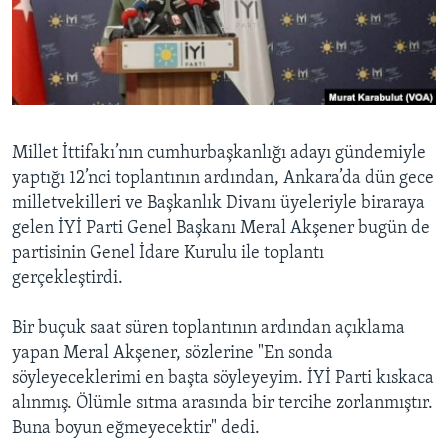
BIZI TAKIP EDIN
HAYATTAN
SANAT
Diller
Millet İttifakı’nın cumhurbaşkanlığı adayı gündemiyle
yaptığı 12’nci toplantının ardından, Ankara’da dün gece
milletvekilleri ve Başkanlık Divanı üyeleriyle biraraya
gelen İYİ Parti Genel Başkanı Meral Akşener bugün de
partisinin Genel İdare Kurulu ile toplantı
gerçekleştirdi.
Bir buçuk saat süren toplantının ardından açıklama
yapan Meral Akşener, sözlerine "En sonda
söyleyeceklerimi en başta söyleyeyim. İYİ Parti kıskaca
alınmış. Ölümle sıtma arasında bir tercihe zorlanmıştır.
Buna boyun eğmeyecektir" dedi.