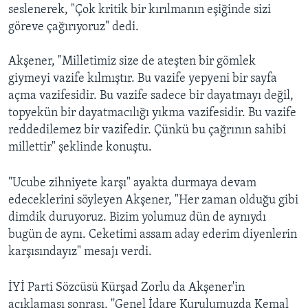
seslenerek, "Çok kritik bir kırılmanın eşiğinde sizi
göreve çağırıyoruz" dedi.
Akşener, "Milletimiz size de ateşten bir gömlek
giymeyi vazife kılmıştır. Bu vazife yepyeni bir sayfa
açma vazifesidir. Bu vazife sadece bir dayatmayı değil,
topyekün bir dayatmacılığı yıkma vazifesidir. Bu vazife
reddedilemez bir vazifedir. Çünkü bu çağrının sahibi
millettir" şeklinde konuştu.
"Ucube zihniyete karşı" ayakta durmaya devam
edeceklerini söyleyen Akşener, "Her zaman olduğu gibi
dimdik duruyoruz. Bizim yolumuz dün de aynıydı
bugün de aynı. Ceketimi assam aday ederim diyenlerin
karşısındayız" mesajı verdi.
İYİ Parti Sözcüsü Kürşad Zorlu da Akşener'in
açıklaması sonrası, ''Genel İdare Kurulumuzda Kemal