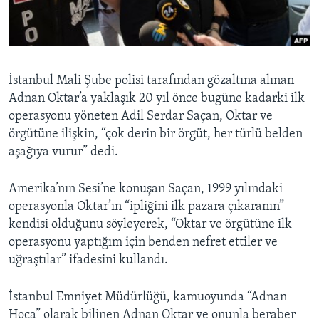
BIZI TAKIP EDIN
HAYATTAN
SANAT
Diller
İstanbul Mali Şube polisi tarafından gözaltına alınan
Adnan Oktar’a yaklaşık 20 yıl önce bugüne kadarki ilk
operasyonu yöneten Adil Serdar Saçan, Oktar ve
örgütüne ilişkin, “çok derin bir örgüt, her türlü belden
aşağıya vurur” dedi.
Amerika’nın Sesi’ne konuşan Saçan, 1999 yılındaki
operasyonla Oktar’ın “ipliğini ilk pazara çıkaranın”
kendisi olduğunu söyleyerek, “Oktar ve örgütüne ilk
operasyonu yaptığım için benden nefret ettiler ve
uğraştılar” ifadesini kullandı.
İstanbul Emniyet Müdürlüğü, kamuoyunda “Adnan
Hoca” olarak bilinen Adnan Oktar ve onunla beraber