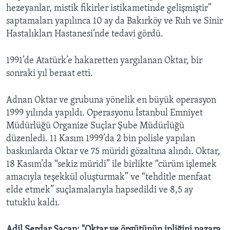
hezeyanlar, mistik fikirler istikametinde gelişmiştir”
saptamaları yapılınca 10 ay da Bakırköy ve Ruh ve Sinir
Hastalıkları Hastanesi’nde tedavi gördü.
1991’de Atatürk’e hakaretten yargılanan Oktar, bir
sonraki yıl beraat etti.
Adnan Oktar ve grubuna yönelik en büyük operasyon
1999 yılında yapıldı. Operasyonu İstanbul Emniyet
Müdürlüğü Organize Suçlar Şube Müdürlüğü
düzenledi. 11 Kasım 1999’da 2 bin polisle yapılan
baskınlarda Oktar ve 75 müridi gözaltına alındı. Oktar,
18 Kasım’da “sekiz müridi” ile birlikte “cürüm işlemek
amacıyla teşekkül oluşturmak” ve “tehditle menfaat
elde etmek” suçlamalarıyla hapsedildi ve 8,5 ay
tutuklu kaldı.
Adil Serdar Saçan: "Oktar ve örgütünün ipliğini pazara