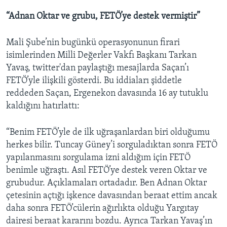
“Adnan Oktar ve grubu, FETÖ’ye destek vermiştir”
Mali Şube’nin bugünkü operasyonunun firari
isimlerinden Milli Değerler Vakfı Başkanı Tarkan
Yavaş, twitter'dan paylaştığı mesajlarda Saçan’ı
FETÖ’yle ilişkili gösterdi. Bu iddiaları şiddetle
reddeden Saçan, Ergenekon davasında 16 ay tutuklu
kaldığını hatırlattı:
“Benim FETÖ’yle de ilk uğraşanlardan biri olduğumu
herkes bilir. Tuncay Güney’i sorguladıktan sonra FETÖ
yapılanmasını sorgulama izni aldığım için FETÖ
benimle uğraştı. Asıl FETÖ’ye destek veren Oktar ve
grubudur. Açıklamaları ortadadır. Ben Adnan Oktar
çetesinin açtığı işkence davasından beraat ettim ancak
daha sonra FETÖ’cülerin ağırlıkta olduğu Yargıtay
dairesi beraat kararını bozdu. Ayrıca Tarkan Yavaş’ın