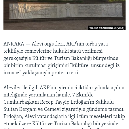
BIZI TAKIP EDIN
HAYATTAN
SANAT
Diller
ANKARA —
Alevi örgütleri, AKP’nin torba yasa
teklifiyle cemevlerine hukuki statü verilmesi
gerekçesiyle Kültür ve Turizm Bakanlığı bünyesinde
bir birim kurulması girişimini “kültürel unsur değiliz
inancız” yaklaşımıyla protesto etti.
Aleviler ile ilgili AKP’nin yirminci iktidar yılında açılım
niteliğinde yorumlanan hamle, 7 Ekim’de
Cumhurbaşkanı Recep Tayyip Erdoğan’ın Şahkulu
Sultan Dergahı ve Cemevi ziyaretiyle gündeme taşındı.
Erdoğan, Alevi vatandaşlarla ilgili tüm meseleleri takip
etmek üzere Kültür ve Turizm Bakanlığı bünyesinde