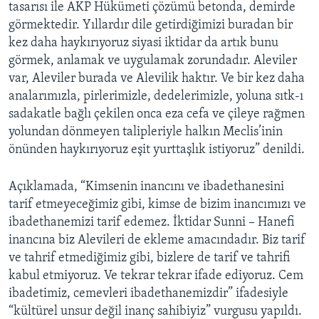
tasarısı ile AKP Hükümeti çözümü betonda, demirde
görmektedir. Yıllardır dile getirdiğimizi buradan bir
kez daha haykırıyoruz siyasi iktidar da artık bunu
görmek, anlamak ve uygulamak zorundadır. Aleviler
var, Aleviler burada ve Alevilik haktır. Ve bir kez daha
analarımızla, pirlerimizle, dedelerimizle, yoluna sıtk-ı
sadakatle bağlı çekilen onca eza cefa ve çileye rağmen
yolundan dönmeyen talipleriyle halkın Meclis’inin
önünden haykırıyoruz eşit yurttaşlık istiyoruz” denildi.
Açıklamada, “Kimsenin inancını ve ibadethanesini
tarif etmeyeceğimiz gibi, kimse de bizim inancımızı ve
ibadethanemizi tarif edemez. İktidar Sunni – Hanefi
inancına biz Alevileri de ekleme amacındadır. Biz tarif
ve tahrif etmediğimiz gibi, bizlere de tarif ve tahrifi
kabul etmiyoruz. Ve tekrar tekrar ifade ediyoruz. Cem
ibadetimiz, cemevleri ibadethanemizdir” ifadesiyle
“kültürel unsur değil inanç sahibiyiz” vurgusu yapıldı.