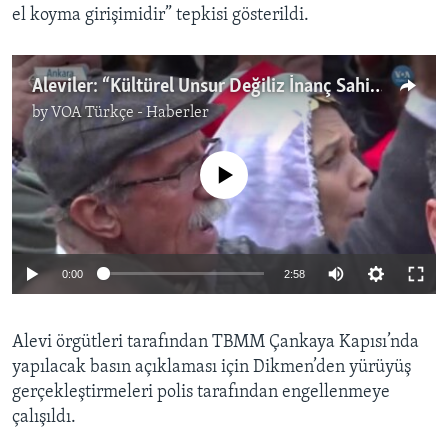
el koyma girişimidir” tepkisi gösterildi.
Aleviler: “Kültürel Unsur Değiliz İnanç Sahibiyiz”
by
VOA Türkçe - Haberler
No media source currently available
0:00
2:58
Alevi örgütleri tarafından TBMM Çankaya Kapısı’nda
yapılacak basın açıklaması için Dikmen’den yürüyüş
gerçekleştirmeleri polis tarafından engellenmeye
çalışıldı.