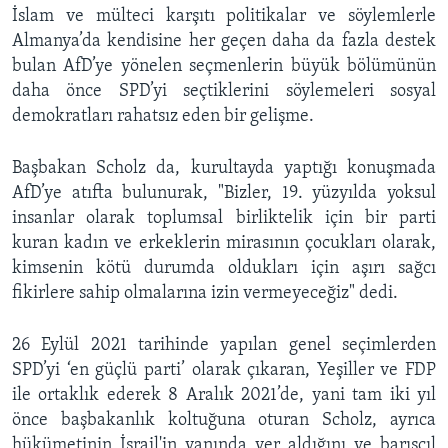
İslam ve mülteci karşıtı politikalar ve söylemlerle
Almanya’da kendisine her geçen daha da fazla destek
bulan AfD’ye yönelen seçmenlerin büyük bölümünün
daha önce SPD’yi seçtiklerini söylemeleri sosyal
demokratları rahatsız eden bir gelişme.
Başbakan Scholz da, kurultayda yaptığı konuşmada
AfD’ye atıfta bulunurak, "Bizler, 19. yüzyılda yoksul
insanlar olarak toplumsal birliktelik için bir parti
kuran kadın ve erkeklerin mirasının çocukları olarak,
kimsenin kötü durumda oldukları için aşırı sağcı
fikirlere sahip olmalarına izin vermeyeceğiz" dedi.
26 Eylül 2021 tarihinde yapılan genel seçimlerden
SPD’yi ‘en güçlü parti’ olarak çıkaran, Yeşiller ve FDP
ile ortaklık ederek 8 Aralık 2021’de, yani tam iki yıl
önce başbakanlık koltuğuna oturan Scholz, ayrıca
hükümetinin İsrail'in yanında yer aldığını ve barışçıl