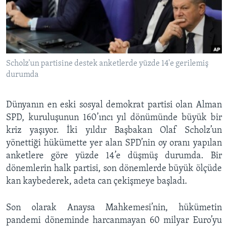
BIZI TAKIP EDIN
HAYATTAN
SANAT
Diller
Scholz'un partisine destek anketlerde yüzde 14'e gerilemiş
durumda
Dünyanın en eski sosyal demokrat partisi olan Alman
SPD, kuruluşunun 160’ıncı yıl dönümünde büyük bir
kriz yaşıyor. İki yıldır Başbakan Olaf Scholz’un
yönettiği hükümette yer alan SPD’nin oy oranı yapılan
anketlere göre yüzde 14’e düşmüş durumda. Bir
dönemlerin halk partisi, son dönemlerde büyük ölçüde
kan kaybederek, adeta can çekişmeye başladı.
Son olarak Anaysa Mahkemesi’nin, hükümetin
pandemi döneminde harcanmayan 60 milyar Euro’yu