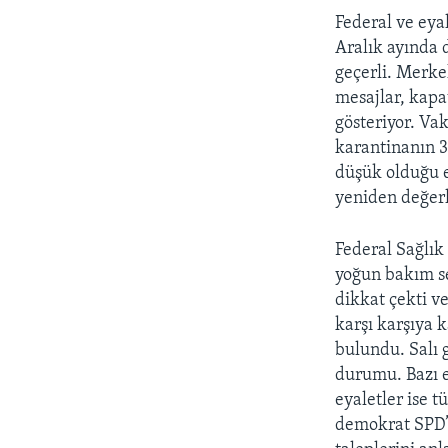
Federal ve eya
Aralık ayında 
geçerli. Merke
mesajlar, kapa
gösteriyor. Va
karantinanın 3
düşük olduğu e
yeniden değerl
Federal Sağlık
yoğun bakım se
dikkat çekti v
karşı karşıya 
bulundu. Salı 
durumu. Bazı e
eyaletler ise 
demokrat SPD’n