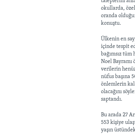
taleplerini an
okullarda, özel
oranda olduğun
konuştu.
Ülkenin en say
içinde tespit e
bağımsız tüm h
Noel Bayramı 
verilerin henü
nüfus başına 5
önlemlerin kal
olacağını söyl
saptandı.
Bu arada 27 Ar
553 kişiye ulaş
yaşın üstündeki