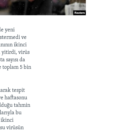
de yeni
östermedi ve
nının ikinci
yitirdi, virüs
ta sayısı da
e toplam 5 bin
arak tespit
 ve haftasonu
 olduğu tahmin
arıyla bu
ikinci
usu virüsün