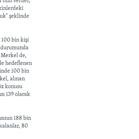
 tüm veriler,
şkinlerdeki
uk" şeklinde
 100 bin kişi
yaş durumunda
 Merkel de,
de hedeflenen
inde 100 bin
kel, alınan
söz konusu
sı 139 olarak
ısının 188 bin
 kalanlar, 80