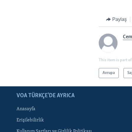
Paylaş
Cem
This item is part of
Avrupa
Sa
LEARNING ENGLISH
BIZI TAKIP EDIN
VOA TÜRKÇE'DE AYRICA
Anasayfa
Erişilebilirlik
Kullanım Şartları ve Gizlilik Politikası