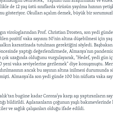
layamadığını belirterek, "Yapılan tüm araştırmalar ve eldeki
likle de 12 yaş üstü sınıflarda virüsün yayılma hızının yeti
u gösteriyor. Okulları açalım demek, büyük bir sorumsuzl
gın virologlarından Prof. Christian Drosten, son yedi günde
dilen pozitif vaka sayısını 50'nin altına düşebilmesi için 
alkın karantinada tutulması gerektiğini söyledi. Başbakan
öncesinde yaptığı değerlendirmede, Almanya'nın pandemi
z çok uzağında olduğunu vurgulayarak, "Hedef, yedi gün iç
0 yeni vaka seviyelerine gerilemek" diye konuşmuştu. Mer
dırılmasının ancak bu sayının altına inilmesi durumunda 
emişti. Almanya’da son yedi günde 100 bin nüfusta vaka sayı
alık'tan bugüne kadar Corona’ya karşı aşı yaptıranların say
tığı bildirildi. Aşılananların çoğunun yaşlı bakımevlerinde
ler ve sağlık çalışanları olduğu ifade edildi.