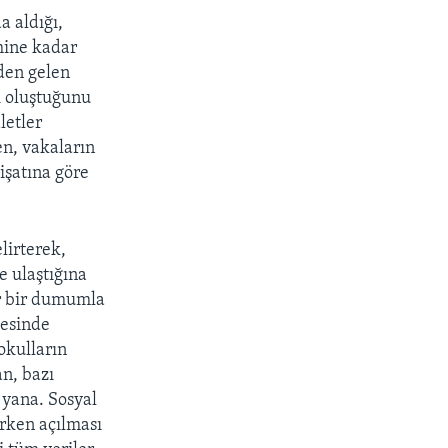
a aldığı,
ihine kadar
rden gelen
i oluştuğunu
letler
en, vakaların
işatına göre
lirterek,
e ulaştığına
or bir dumumla
mesinde
okulların
an, bazı
 yana. Sosyal
erken açılması