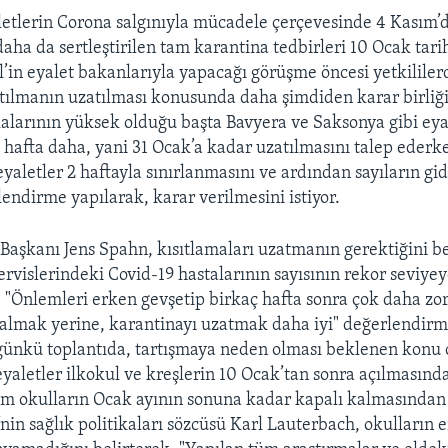
letlerin Corona salgınıyla mücadele çerçevesinde 4 Kasım’d
daha da sertleştirilen tam karantina tedbirleri 10 Ocak tar
l’in eyalet bakanlarıyla yapacağı görüşme öncesi yetkilile
tılmanın uzatılması konusunda daha şimdiden karar birliğ
kalarının yüksek olduğu başta Bavyera ve Saksonya gibi eya
 hafta daha, yani 31 Ocak’a kadar uzatılmasını talep ederk
yaletler 2 haftayla sınırlanmasını ve ardından sayıların gid
endirme yapılarak, karar verilmesini istiyor.
 Başkanı Jens Spahn, kısıtlamaları uzatmanın gerektiğini be
rvislerindeki Covid-19 hastalarının sayısının rekor seviyey
e "Önlemleri erken gevşetip birkaç hafta sonra çok daha z
kalmak yerine, karantinayı uzatmak daha iyi" değerlendir
günkü toplantıda, tartışmaya neden olması beklenen konu 
yaletler ilkokul ve kreşlerin 10 Ocak’tan sonra açılmasınd
tüm okulların Ocak ayının sonuna kadar kapalı kalmasından
in sağlık politikaları sözcüsü Karl Lauterbach, okulların 