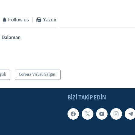
Follow us
Yazdır
 Dalaman
ğlık
Corona Virüsü Salgını
BIZI TAKIP EDIN