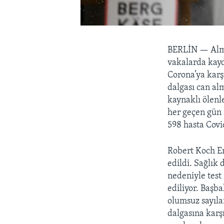
BERLİN —
Alm
vakalarda kayd
Corona’ya karş
dalgası can alm
kaynaklı ölenl
her geçen gün 
598 hasta Covi
Robert Koch En
edildi. Sağlık
nedeniyle test
ediliyor. Başb
olumsuz sayıla
dalgasına karş