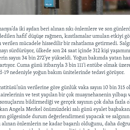
anya’da iki aydan beri alınan sıkı önlemlere ve son günler
edilen hafif düşüşe rağmen, kısıtlamalar umulan etkiyi g
ı verilen mücadele hissedilir bir rahatlama getirmedi. Salgı
ayı sürdürüyor, ülkede son 24 saat içinde 312 kişi yaşamını 
erin sayısı 34 bin 272’ye yükseldi. Yoğun bakımda yatan has
artıyor. Cuma günü itibarıyla 3 bin 111'i entübe olmak üzer
d-19 nedeniyle yoğun bakım ünitelerinde tedavi görüyor.
stitüsü’nün verilerine göre günlük vaka sayısı 10 bin 315 ol
 dairelerinin ve test yapılan bir çok muaynehanenin yılbaşı
 sonuçlarını bildirmediği ve gerçek sayının çok daha fazla
akan Angela Merkel önümüzdeki salı günü eyalet başbakanl
rın gölgesinde durum değerlendirmesi yapacak ve salgının 
ı alınan önlemlerin ne kadar başarılı olduğunu, daha doğr