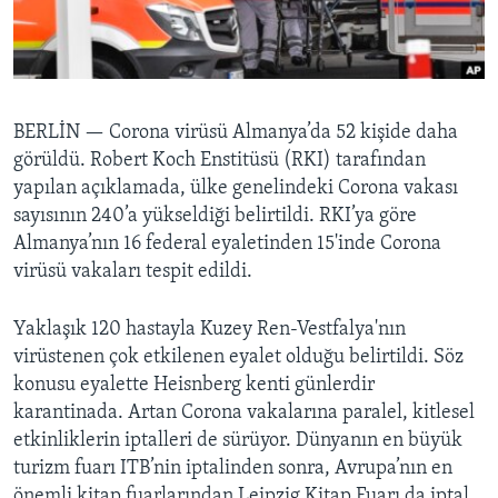
BIZI TAKIP EDIN
HAYATTAN
SANAT
Diller
BERLİN —
Corona virüsü Almanya’da 52 kişide daha
görüldü. Robert Koch Enstitüsü (RKI) tarafından
yapılan açıklamada, ülke genelindeki Corona vakası
sayısının 240’a yükseldiği belirtildi. RKI’ya göre
Almanya’nın 16 federal eyaletinden 15'inde Corona
virüsü vakaları tespit edildi.
Yaklaşık 120 hastayla Kuzey Ren-Vestfalya'nın
virüstenen çok etkilenen eyalet olduğu belirtildi. Söz
konusu eyalette Heisnberg kenti günlerdir
karantinada. Artan Corona vakalarına paralel, kitlesel
etkinliklerin iptalleri de sürüyor. Dünyanın en büyük
turizm fuarı ITB’nin iptalinden sonra, Avrupa’nın en
önemli kitap fuarlarından Leipzig Kitap Fuarı da iptal