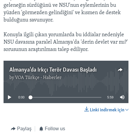
geleneğin sürdüğünü ve NSU'nun eylemlerinin bu
yüzden 'görmezden gelindiğini' ve kısmen de destek
bulduğunu savunuyor.
Konuyla ilgili çıkan yorumlarda bu iddialar nedeniyle
NSU davasına paralel Almanya'da 'derin devlet var mı?'
sorusunun araştırılması talep ediliyor.
Almanya'da Irkçı Terör Davası Başladı
by
VOA Türkçe - Haberler
No media source currently available
0:00
5:59
Linki indirmek için
Paylaş
Follow us