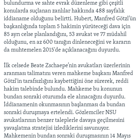
bulundurma ve sahte evrak düzenleme gibi çeşitli
konularda suçlanan zanlılar hakkında 488 sayfalık
iddianame olduğunu belirtti. Hubert, Manfred Götzl’ün
başkanlığında toplam 5 hakimin yürüteceği dava için
85 ayrı celse planlandığını, 53 avukat ve 77 müdahil
olduğunu, en az 600 tanığın dinleneceğini ve kararın
da muhtemelen 2015'de açıklanacağını duyurdu.
İlk celsede Beate Zschaepe’nin avukatları üzerlerinin
aranması talimatını veren mahkeme başkanı Manfred
Götzl'in tarafsızlığını kaybettiğini öne sürerek, reddi
hakim talebinde bulundu. Mahkeme bu konunun
bundan sonraki oturumda ele alınacağını duyurdu.
İddianamenin okunmasının başlanması da bundan
sonraki duruşmaya ertelendi. Gözlemciler NSU
avukatlarının benzer taleplerle davaya geçilmesini
yavaşlatma stratejisi izlediklerini savunuyor.
Mahkemenin bundan sonraki duruşmasının 14 Mayıs