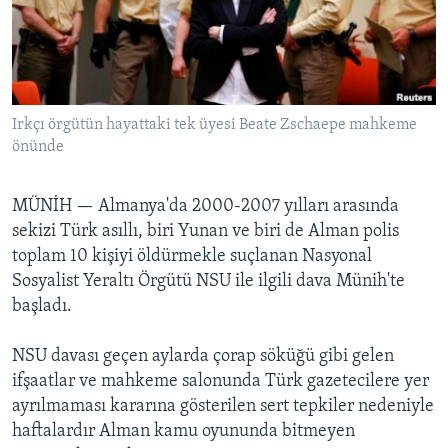
BIZI TAKIP EDIN
HAYATTAN
SANAT
Diller
Irkçı örgütün hayattaki tek üyesi Beate Zschaepe mahkeme
önünde
MÜNİH —
Almanya'da 2000-2007 yılları arasında
sekizi Türk asıllı, biri Yunan ve biri de Alman polis
toplam 10 kişiyi öldürmekle suçlanan Nasyonal
Sosyalist Yeraltı Örgütü NSU ile ilgili dava Münih'te
başladı.
NSU davası geçen aylarda çorap söküğü gibi gelen
ifşaatlar ve mahkeme salonunda Türk gazetecilere yer
ayrılmaması kararına gösterilen sert tepkiler nedeniyle
haftalardır Alman kamu oyununda bitmeyen