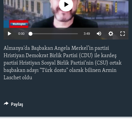
No media source currently available
BIZI TAKIP EDIN
HAYATTAN
SANAT
Diller
0:00
3:49
Almanya'da Başbakan Angela Merkel’in partisi
Hristiyan Demokrat Birlik Partisi (CDU) ile kardeş
partisi Hristiyan Sosyal Birlik Partisi‘nin (CSU) ortak
başbakan adayı "Türk dostu" olarak bilinen Armin
Laschet oldu
Paylaş