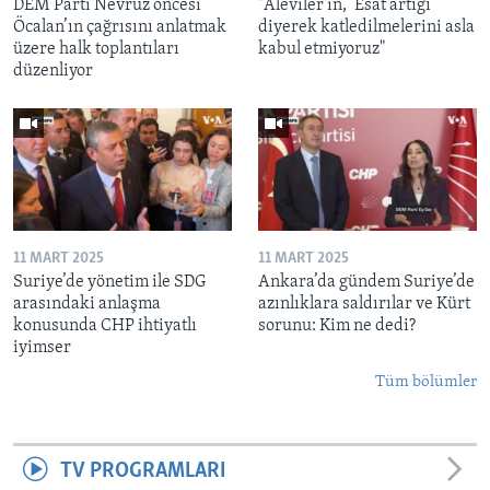
DEM Parti Nevruz öncesi
"Aleviler'in, ‘Esat artığı’
Öcalan’ın çağrısını anlatmak
diyerek katledilmelerini asla
üzere halk toplantıları
kabul etmiyoruz"
düzenliyor
11 MART 2025
11 MART 2025
Suriye’de yönetim ile SDG
Ankara’da gündem Suriye’de
arasındaki anlaşma
azınlıklara saldırılar ve Kürt
konusunda CHP ihtiyatlı
sorunu: Kim ne dedi?
iyimser
Tüm bölümler
TV PROGRAMLARI