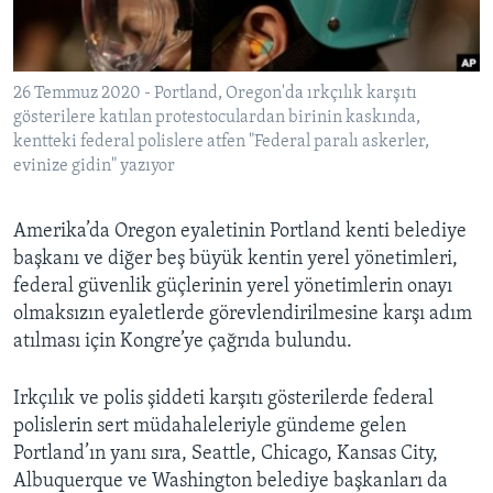
BIZI TAKIP EDIN
HAYATTAN
SANAT
26 Temmuz 2020 - Portland, Oregon'da ırkçılık karşıtı
gösterilere katılan protestoculardan birinin kaskında,
Diller
kentteki federal polislere atfen "Federal paralı askerler,
evinize gidin" yazıyor
Amerika’da Oregon eyaletinin Portland kenti belediye
başkanı ve diğer beş büyük kentin yerel yönetimleri,
federal güvenlik güçlerinin yerel yönetimlerin onayı
olmaksızın eyaletlerde görevlendirilmesine karşı adım
atılması için Kongre’ye çağrıda bulundu.
Irkçılık ve polis şiddeti karşıtı gösterilerde federal
polislerin sert müdahaleleriyle gündeme gelen
Portland’ın yanı sıra, Seattle, Chicago, Kansas City,
Albuquerque ve Washington belediye başkanları da