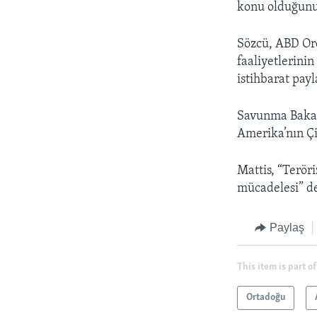
konu olduğunu
Sözcü, ABD Ord
faaliyetlerini
istihbarat payl
Savunma Bakanı
Amerika’nın Çi
Mattis, “Terör
mücadelesi” de
Paylaş
This item is part of
Ortadoğu
LEARNING ENGLISH