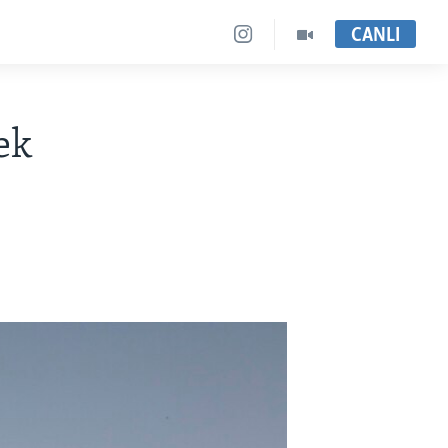
CANLI
ek