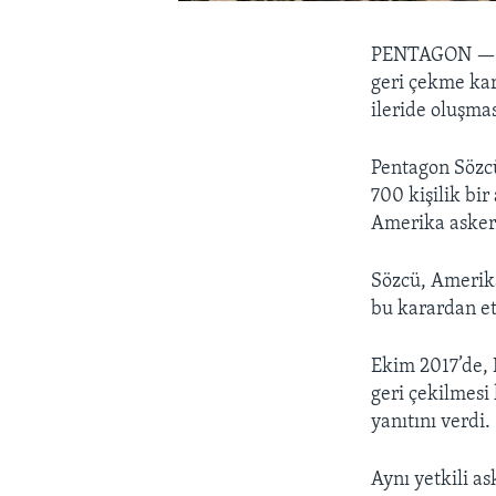
PENTAGON 
geri çekme kar
ileride oluşmas
Pentagon Sözcü
700 kişilik bir
Amerika askerl
Sözcü, Amerika
bu karardan et
Ekim 2017’de, 
geri çekilmesi 
yanıtını verdi.
Aynı yetkili as