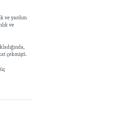
ik ve yardım
nlık ve
kladığında,
kat çekmişti.
güç