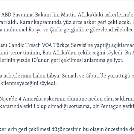
—
ABD Savunma Bakanı Jim Mattis, Afrika’daki askerlerinden
arı aldı. Karar kapsamında yüzlerce asker geri çekilecek. 
ı muhtemel Rusya ve Çin’le gerginlikte görevlendirilebileceğ
sü Candic Tresch VOA Türkçe Servisi’ne yaptığı açıklamad
 anti-terör timinin, Batı Afrika’dan çekileceğini söyledi. Bu 
erinin yüzde 10’unun geri çekilmesi anlamına geliyor.
 askerlerinin halen Libya, Somali ve Cibuti’de yürüttüğü 
kilenmeyeceğini söyledi.
Nijer’de 4 Amerika askerinin ölümüne neden olan saldırını
kararında etkili olup olmadığı sorusuna, bir Pentagon yetki
kerlerin geri çekilmesi düşüncesinin bu olayın öncesinde de 