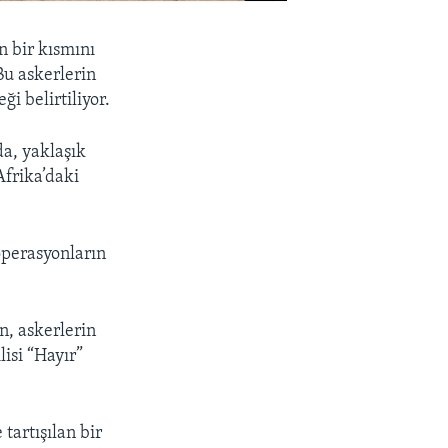
 bir kısmını
Bu askerlerin
i belirtiliyor.
a, yaklaşık
Afrika’daki
operasyonların
n, askerlerin
lisi “Hayır”
tartışılan bir