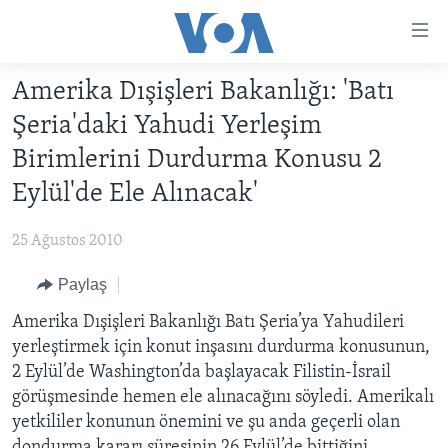
Erişilebilirlik
Ana
içeriğe
Amerika Dışişleri Bakanlığı: 'Batı
geç
HABERLER
Ana
Şeria'daki Yahudi Yerleşim
PROGRAMLAR
TÜRKİYE
navigasyona
Birimlerini Durdurma Konusu 2
geç
UKRAYNA KRİZİ
AMERİKA
AMERİKA'DA YAŞAM
Eylül'de Ele Alınacak'
Aramaya
YAPAY ZEKA
ORTADOĞU
geç
25 Ağustos 2010
YORUMLAR
AVRUPA
Paylaş
AMERIKA'YA ÖZEL
ULUSLARARASI
Amerika Dışişleri Bakanlığı Batı Şeria’ya Yahudileri
İNGİLİZCE DERSLERİ
SAĞLIK
yerleştirmek için konut inşasını durdurma konusunun,
MULTİMEDYA
BİLİM VE TEKNOLOJİ
2 Eylül’de Washington’da başlayacak Filistin-İsrail
EKONOMİ
VİDEO GALERİ
görüşmesinde hemen ele alınacağını söyledi. Amerikalı
LEARNING ENGLISH
yetkililer konunun önemini ve şu anda geçerli olan
ÇEVRE
FOTO GALERİ
dondurma kararı süresinin 26 Eylül’de bittiğini