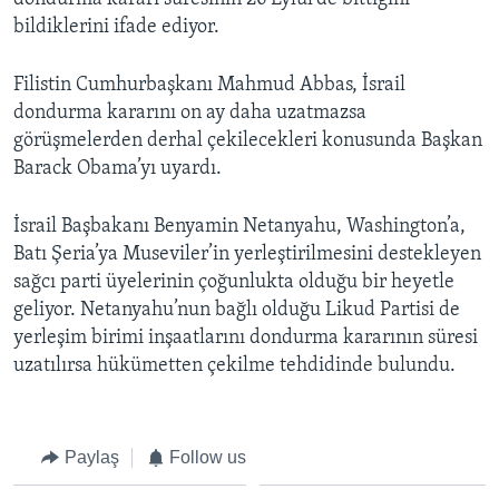
BIZI TAKIP EDIN
HAYATTAN
bildiklerini ifade ediyor.
SANAT
Filistin Cumhurbaşkanı Mahmud Abbas, İsrail
dondurma kararını on ay daha uzatmazsa
Diller
görüşmelerden derhal çekilecekleri konusunda Başkan
Barack Obama’yı uyardı.
İsrail Başbakanı Benyamin Netanyahu, Washington’a,
Batı Şeria’ya Museviler’in yerleştirilmesini destekleyen
sağcı parti üyelerinin çoğunlukta olduğu bir heyetle
geliyor. Netanyahu’nun bağlı olduğu Likud Partisi de
yerleşim birimi inşaatlarını dondurma kararının süresi
uzatılırsa hükümetten çekilme tehdidinde bulundu.
Paylaş
Follow us