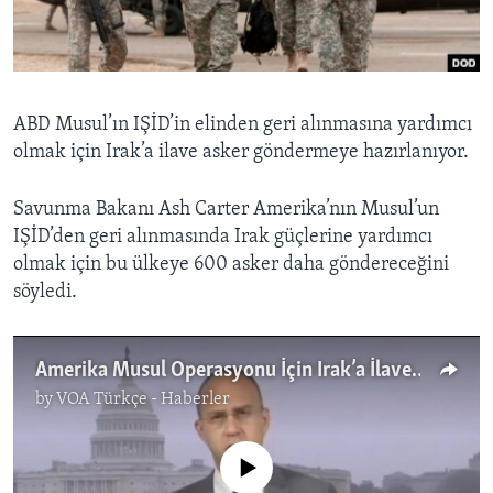
BIZI TAKIP EDIN
HAYATTAN
SANAT
Diller
ABD Musul’ın IŞİD’in elinden geri alınmasına yardımcı
olmak için Irak’a ilave asker göndermeye hazırlanıyor.
Savunma Bakanı Ash Carter Amerika’nın Musul’un
IŞİD’den geri alınmasında Irak güçlerine yardımcı
olmak için bu ülkeye 600 asker daha göndereceğini
söyledi.
Amerika Musul Operasyonu İçin Irak’a İlave Asker Gönderiyor
by
VOA Türkçe - Haberler
No media source currently available