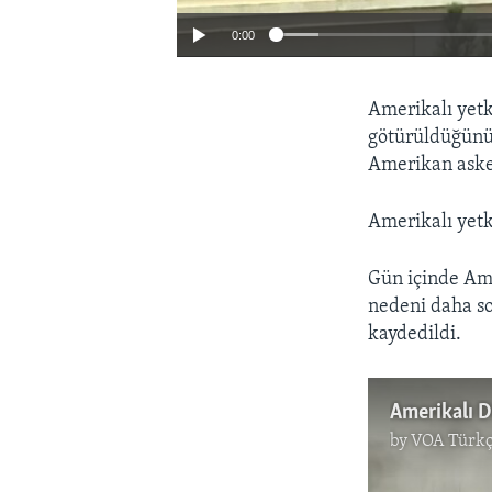
0:00
Amerikalı yetk
götürüldüğünü 
Amerikan asker
Amerikalı yetki
Gün içinde Am
nedeni daha son
kaydedildi.
Amerikalı D
by
VOA Türkç