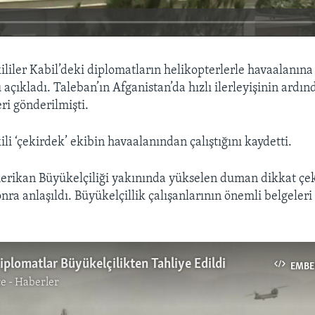
ililer Kabil’deki diplomatların helikopterlerle havaalanına
açıkladı. Taleban’ın Afganistan’da hızlı ilerleyişinin ardı
i gönderilmişti.
li ‘çekirdek’ ekibin havaalanından çalıştığını kaydetti.
erikan Büyükelçiliği yakınında yükselen duman dikkat çe
ra anlaşıldı. Büyükelçillik çalışanlarının önemli belgeleri
iplomatlar Büyükelçilikten Tahliye Edildi
EMBE
e - Haberler