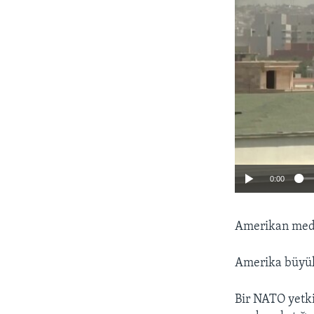
0:00
Amerikan medya
Amerika büyükel
Bir NATO yetkil