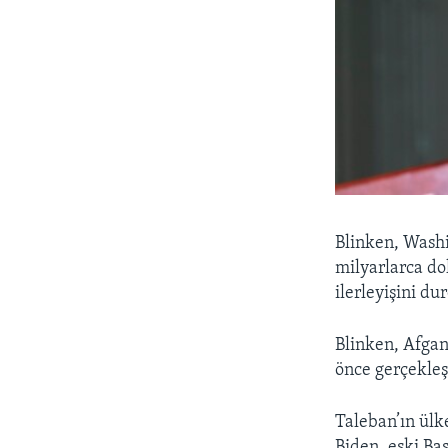
Blinken, Wash
milyarlarca do
ilerleyişini d
Blinken, Afgan
önce gerçekleş
Taleban’ın ülke
Biden, eski B