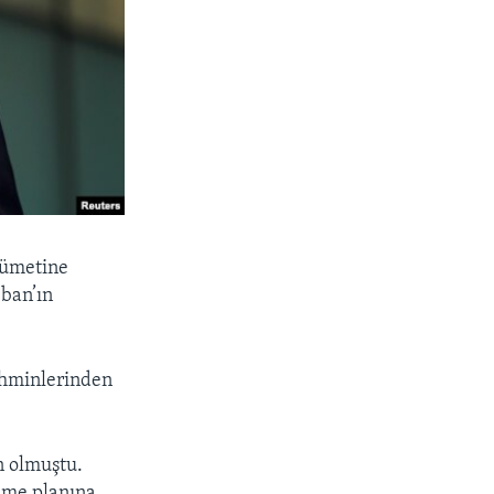
kümetine
eban’ın
ahminlerinden
en olmuştu.
lme planına