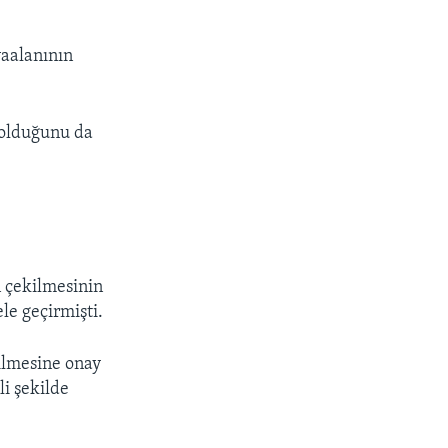
px
width
vaalanının
 olduğunu da
.
 çekilmesinin
le geçirmişti.
ilmesine onay
li şekilde