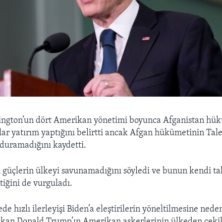
ington’un dört Amerikan yönetimi boyunca Afganistan hü
lar yatırım yaptığını belirtti ancak Afgan hükümetinin Tal
urduramadığını kaydetti.
 güçlerin ülkeyi savunamadığını söyledi ve bunun kendi t
tiğini de vurguladı.
de hızlı ilerleyişi Biden’a eleştirilerin yöneltilmesine ned
aşkan Donald Trump’ın Amerikan askerlerinin ülkeden çeki