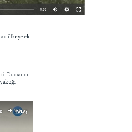
0:55
EMBED
PAYLAŞ
ndan ülkeye ek
kti. Dumanın
 yaktığı
D
PAYLAŞ