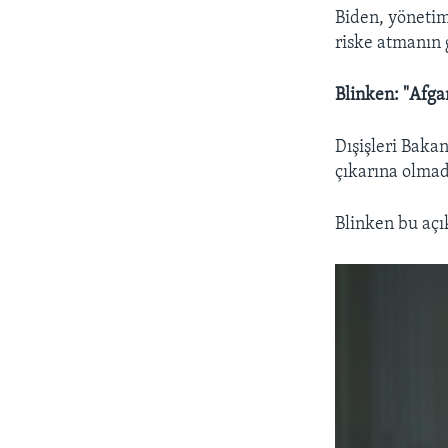
Biden, yönetim
riske atmanın g
Blinken: "Afga
Dışişleri Baka
çıkarına olmad
Blinken bu açı