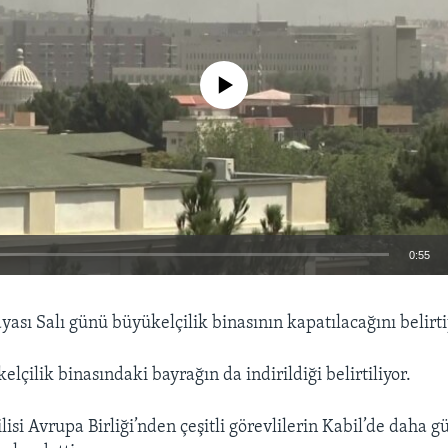
No media source currently available
0:55
EMBED
sı Salı günü büyükelçilik binasının kapatılacağını belirti
çilik binasındaki bayrağın da indirildiği belirtiliyor.
isi Avrupa Birliği’nden çeşitli görevlilerin Kabil’de daha gü