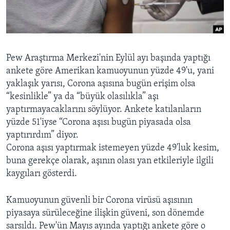
BIZI TAKIP EDIN
HAYATTAN
SANAT
Diller
Pew Araştırma Merkezi'nin Eylül ayı başında yaptığı
ankete göre Amerikan kamuoyunun yüzde 49'u, yani
yaklaşık yarısı, Corona aşısına bugün erişim olsa
“kesinlikle” ya da “büyük olasılıkla” aşı
yaptırmayacaklarını söylüyor. Ankete katılanların
yüzde 51'iyse “Corona aşısı bugün piyasada olsa
yaptırırdım” diyor.
Corona aşısı yaptırmak istemeyen yüzde 49'luk kesim,
buna gerekçe olarak, aşının olası yan etkileriyle ilgili
kaygıları gösterdi.
Kamuoyunun güvenli bir Corona virüsü aşısının
piyasaya sürüleceğine ilişkin güveni, son dönemde
sarsıldı. Pew'ün Mayıs ayında yaptığı ankete göre o