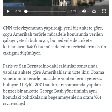
BIZI TAKIP EDIN
HAYATTAN
0:00
1:24
SANAT
Diller
CNN televizyonunun yaptırdığı yeni bir ankete göre,
çoğu Amerikalı terörle mücadele konusunda verilen
çabayı yeterli bulmuyor, bu nedenle de ankete
katılanların %40’ı bu mücadeleden teröristlerin üstün
çıktığını düşünüyor.
Paris ve San Bernardino’daki saldırılar sonrasında
yapılan ankete göre Amerikalılar’ın üçte ikisi Obama
yönetiminin terörle mücadele yöntemlerini yetersiz
buluyor. 11 Eylül 2001 saldırıları sonrasında yapılan
benzer bir ankette George Bush yönetiminin aynı
konudaki politikalarını beğenmeyenlerin oranı %61
civarındaydı.