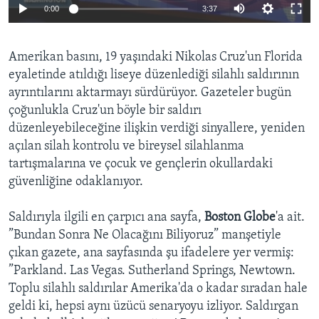
0:00
3:37
BIZI TAKIP EDIN
HAYATTAN
SANAT
Amerikan basını, 19 yaşındaki Nikolas Cruz'un Florida
eyaletinde atıldığı liseye düzenlediği silahlı saldırının
Diller
ayrıntılarını aktarmayı sürdürüyor. Gazeteler bugün
çoğunlukla Cruz'un böyle bir saldırı
düzenleyebileceğine ilişkin verdiği sinyallere, yeniden
açılan silah kontrolu ve bireysel silahlanma
tartışmalarına ve çocuk ve gençlerin okullardaki
güvenliğine odaklanıyor.
Saldırıyla ilgili en çarpıcı ana sayfa,
Boston Globe
'a ait.
”Bundan Sonra Ne Olacağını Biliyoruz” manşetiyle
çıkan gazete, ana sayfasında şu ifadelere yer vermiş:
”Parkland. Las Vegas. Sutherland Springs, Newtown.
Toplu silahlı saldırılar Amerika'da o kadar sıradan hale
geldi ki, hepsi aynı üzücü senaryoyu izliyor. Saldırgan