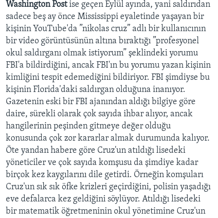
Washington Post
ise geçen Eylül ayında, yani saldırıdan
sadece beş ay önce Mississippi eyaletinde yaşayan bir
kişinin YouTube'da ”nikolas cruz” adlı bir kullanıcının
bir video görüntüsünün altına bıraktığı ”profesyonel
okul saldırganı olmak istiyorum” şeklindeki yorumu
FBI'a bildirdiğini, ancak FBI'ın bu yorumu yazan kişinin
kimliğini tespit edemediğini bildiriyor. FBI şimdiyse bu
kişinin Florida'daki saldırgan olduğuna inanıyor.
Gazetenin eski bir FBI ajanından aldığı bilgiye göre
daire, sürekli olarak çok sayıda ihbar alıyor, ancak
hangilerinin peşinden gitmeye değer olduğu
konusunda çok zor kararlar almak durumunda kalıyor.
Öte yandan habere göre Cruz'un atıldığı lisedeki
yöneticiler ve çok sayıda komşusu da şimdiye kadar
birçok kez kaygılarını dile getirdi. Örneğin komşuları
Cruz'un sık sık öfke krizleri geçirdiğini, polisin yaşadığı
eve defalarca kez geldiğini söylüyor. Atıldığı lisedeki
bir matematik öğretmeninin okul yönetimine Cruz'un