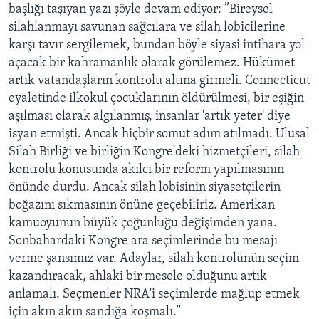
başlığı taşıyan yazı şöyle devam ediyor: ”Bireysel
silahlanmayı savunan sağcılara ve silah lobicilerine
karşı tavır sergilemek, bundan böyle siyasi intihara yol
açacak bir kahramanlık olarak görülemez. Hükümet
artık vatandaşların kontrolu altına girmeli. Connecticut
eyaletinde ilkokul çocuklarının öldürülmesi, bir eşiğin
aşılması olarak algılanmış, insanlar 'artık yeter' diye
isyan etmişti. Ancak hiçbir somut adım atılmadı. Ulusal
Silah Birliği ve birliğin Kongre'deki hizmetçileri, silah
kontrolu konusunda akılcı bir reform yapılmasının
önünde durdu. Ancak silah lobisinin siyasetçilerin
boğazını sıkmasının önüne geçebiliriz. Amerikan
kamuoyunun büyük çoğunluğu değişimden yana.
Sonbahardaki Kongre ara seçimlerinde bu mesajı
verme şansımız var. Adaylar, silah kontrolünün seçim
kazandıracak, ahlaki bir mesele olduğunu artık
anlamalı. Seçmenler NRA'i seçimlerde mağlup etmek
için akın akın sandığa koşmalı.”