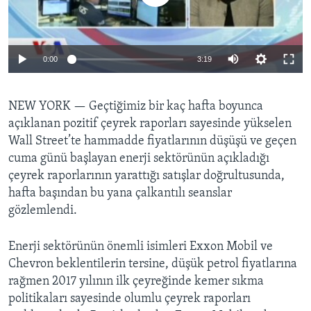
BIZI TAKIP EDIN
HAYATTAN
SANAT
0:00
3:19
Diller
NEW YORK —
Geçtiğimiz bir kaç hafta boyunca
açıklanan pozitif çeyrek raporları sayesinde yükselen
Wall Street’te hammadde fiyatlarının düşüşü ve geçen
cuma günü başlayan enerji sektörünün açıkladığı
çeyrek raporlarının yarattığı satışlar doğrultusunda,
hafta başından bu yana çalkantılı seanslar
gözlemlendi.
Enerji sektörünün önemli isimleri Exxon Mobil ve
Chevron beklentilerin tersine, düşük petrol fiyatlarına
rağmen 2017 yılının ilk çeyreğinde kemer sıkma
politikaları sayesinde olumlu çeyrek raporları